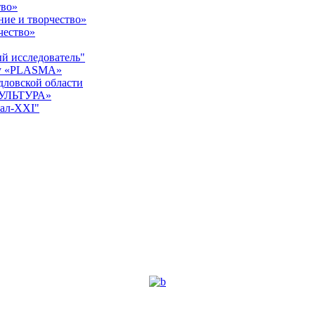
тво»
ние и творчество»
чество»
й исследователь"
ку «PLASMA»
дловской области
КУЛЬТУРА»
ал-XXI"