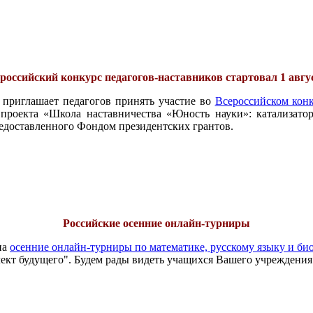
российский конкурс педагогов-наставников стартовал 1 авгу
 приглашает педагогов принять участие во
Всероссийском конк
проекта «Школа наставничества «Юность науки»: катализатор
едоставленного Фондом президентских грантов.
Российские осенние онлайн-турниры
на
осенние онлайн-турниры по математике, русскому языку и би
ект будущего". Будем рады видеть учащихся Вашего учреждения