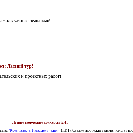
я интеллектуальными чемпионами!
т: Летний тур!
ательских и проектных работ!
Летние творческие конкурсы КИТ
импиад
"Креативность. Интеллект. талант"
(КИТ). Свежие творческие задания помогут пров