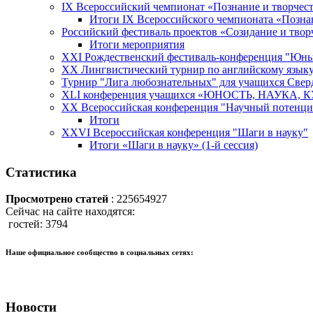
IX Всероссийский чемпионат «Познание и творчес
Итоги IX Всероссийского чемпионата «Позна
Российский фестиваль проектов «Созидание и твор
Итоги мероприятия
XXI Рождественский фестиваль-конференция "Юны
XX Лингвистический турнир по английскому язы
Турнир "Лига любознательных" для учащихся Свер
XLI конференция учащихся «ЮНОСТЬ, НАУКА, 
XX Всероссийская конференция "Научный потенци
Итоги
XXVI Всероссийская конференция "Шаги в науку"
Итоги «Шаги в науку» (1-й сессия)
Статистика
Просмотрено статей
: 225654927
Сейчас на сайте находятся:
гостей: 3794
Наше официальное сообщество в социальных сетях:
Новости