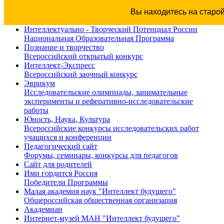
Вы находитесь на старо
Интеллектуально - Творческий Потенциал России
Национальная Образовательная Программа
Познание и творчество
Всероссийский открытый конкурс
Интеллект-Экспресс
Всероссийский заочный конкурс
Эврикум
Исследовательские олимпиады, занимательные
эксперименты и реферативно-исследовательские
работы
Юность, Наука, Культура
Всероссийские конкурсы исследовательских работ
учащихся и конференции
Педагогический сайт
Форумы, семинары, конкурсы для педагогов
Сайт для родителей
Ими гордится Россия
Победители Программы
Малая академия наук "Интеллект будущего"
Общероссийская общественная организация
Академиан
Интернет-музей МАН "Интеллект будущего"