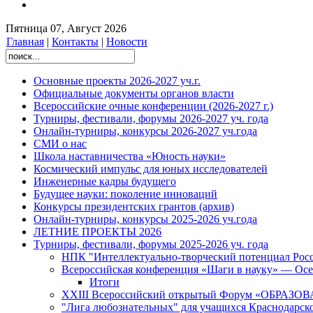
Пятница 07, Август 2026
Главная
|
Контакты
|
Новости
Основные проекты 2026-2027 уч.г.
Официальные документы органов власти
Всероссийские очные конференции (2026-2027 г.)
Турниры, фестивали, форумы 2026-2027 уч. года
Онлайн-турниры, конкурсы 2026-2027 уч.года
СМИ о нас
Школа наставничества «Юность науки»
Космический импульс для юных исследователей
Инженерные кадры будущего
Будущее науки: поколение инноваций
Конкурсы президентских грантов (архив)
Онлайн-турниры, конкурсы 2025-2026 уч.года
ЛЕТНИЕ ПРОЕКТЫ 2026
Турниры, фестивали, форумы 2025-2026 уч. года
НПК "Интеллектуально-творческий потенциал Рос
Всероссийская конференция «Шаги в науку» — Осе
Итоги
XXIII Всероссийский открытый Форум «ОБРАЗ
"Лига любознательных" для учащихся Краснодарско