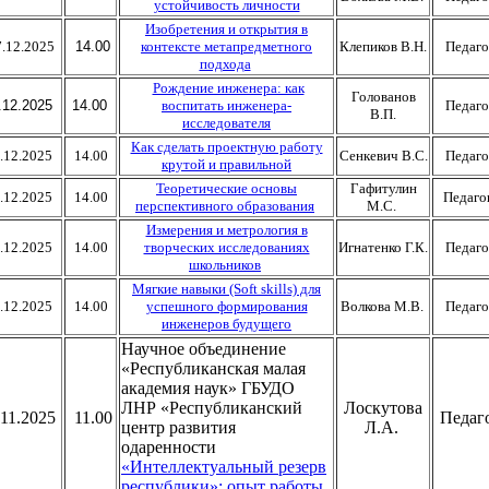
устойчивость личности
Изобретения и открытия в
.12.2025
14.00
контексте метапредметного
Клепиков В.Н.
Педаго
подхода
Рождение инженера: как
Голованов
.12.2025
14.00
воспитать инженера-
Педаго
В.П.
исследователя
Как сделать проектную работу
.12.2025
14.00
Сенкевич В.С.
Педаго
крутой и правильной
Теоретические основы
Гафитулин
.12.2025
14.00
Педаго
перспективного образования
М.С.
Измерения и метрология в
.12.2025
14.00
творческих исследованиях
Игнатенко Г.К.
Педаго
школьников
Мягкие навыки (Soft skills) для
.12.2025
14.00
успешного формирования
Волкова М.В.
Педаго
инженеров будущего
Научное объединение
«Республиканская малая
академия наук» ГБУДО
ЛНР «Республиканский
Лоскутова
.11.2025
11.00
Педаг
центр развития
Л.А.
одаренности
«Интеллектуальный резерв
республики»: опыт работы.