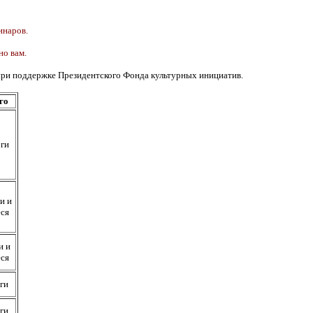
инаров.
но вам.
при поддержке Президентского Фонда культурных инициатив.
го
ги
и
и
ся
и и
ся
ги
ги