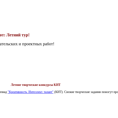
т: Летний тур!
ательских и проектных работ!
Летние творческие конкурсы КИТ
импиад
"Креативность. Интеллект. талант"
(КИТ). Свежие творческие задания помогут пров