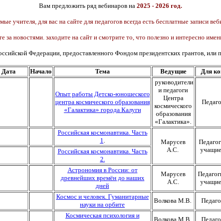
Вам предложить ряд вебинаров на
2025 - 2026 год.
мые учителя, для вас на сайте для педагогов всегда есть бесплатные записи веб
е за новостями. заходите на сайт и смотрите то, что полезно и интересно имен
оссийской Федерации, предоставленного Фондом президентских грантов, или 
Дата
Начало
Тема
Ведущие
Для ко
руководители
и педагоги
Опыт работы Детско-юношеского
Центра
центра космического образования
Педаго
космического
«Галактика» города Калуги
образования
«Галактика».
Российская космонавтика. Часть
1
.
Марусев
Педагог
А.С.
учащие
Российская космонавтика. Часть
2.
Астрономия в России: от
Марусев
Педагог
древнейших времён до наших
А.С.
учащие
дней
Космос и человек. Гуманитарные
Волкова М.В.
Педаго
науки на орбите
Космическая психология и
Волкова М.В.
Педаго