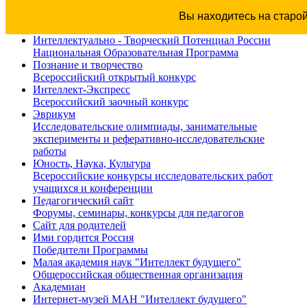
Вы находитесь на старо
Интеллектуально - Творческий Потенциал России
Национальная Образовательная Программа
Познание и творчество
Всероссийский открытый конкурс
Интеллект-Экспресс
Всероссийский заочный конкурс
Эврикум
Исследовательские олимпиады, занимательные
эксперименты и реферативно-исследовательские
работы
Юность, Наука, Культура
Всероссийские конкурсы исследовательских работ
учащихся и конференции
Педагогический сайт
Форумы, семинары, конкурсы для педагогов
Сайт для родителей
Ими гордится Россия
Победители Программы
Малая академия наук "Интеллект будущего"
Общероссийская общественная организация
Академиан
Интернет-музей МАН "Интеллект будущего"