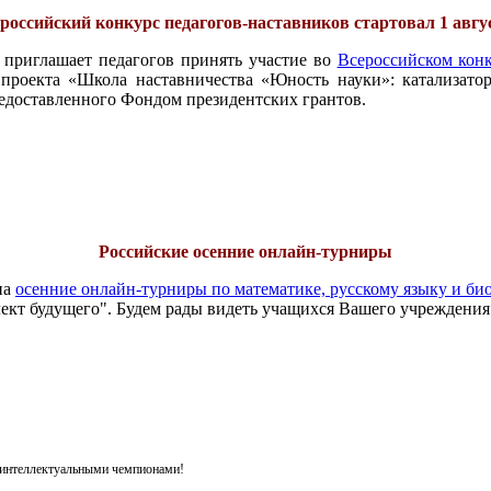
российский конкурс педагогов-наставников стартовал 1 авгу
 приглашает педагогов принять участие во
Всероссийском конк
проекта «Школа наставничества «Юность науки»: катализатор
едоставленного Фондом президентских грантов.
Российские осенние онлайн-турниры
на
осенние онлайн-турниры по математике, русскому языку и би
ект будущего". Будем рады видеть учащихся Вашего учреждения
я интеллектуальными чемпионами!