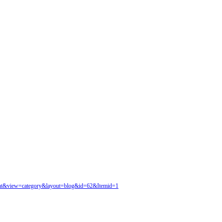
tent&view=category&layout=blog&id=62&Itemid=1