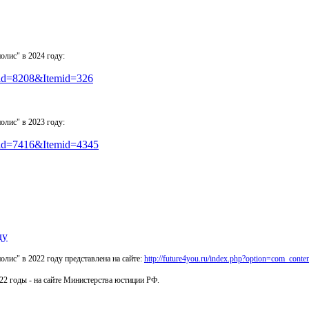
лис" в 2024 году:
e&id=8208&Itemid=326
лис" в 2023 году:
e&id=7416&Itemid=4345
ду
с" в 2022 году представлена на сайте:
http://future4you.ru/index.php?option=com_con
2 годы - на сайте Министерства юстиции РФ.