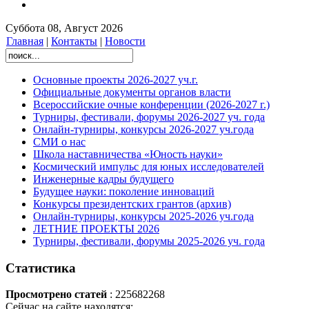
Суббота 08, Август 2026
Главная
|
Контакты
|
Новости
Основные проекты 2026-2027 уч.г.
Официальные документы органов власти
Всероссийские очные конференции (2026-2027 г.)
Турниры, фестивали, форумы 2026-2027 уч. года
Онлайн-турниры, конкурсы 2026-2027 уч.года
СМИ о нас
Школа наставничества «Юность науки»
Космический импульс для юных исследователей
Инженерные кадры будущего
Будущее науки: поколение инноваций
Конкурсы президентских грантов (архив)
Онлайн-турниры, конкурсы 2025-2026 уч.года
ЛЕТНИЕ ПРОЕКТЫ 2026
Турниры, фестивали, форумы 2025-2026 уч. года
Статистика
Просмотрено статей
: 225682268
Сейчас на сайте находятся: