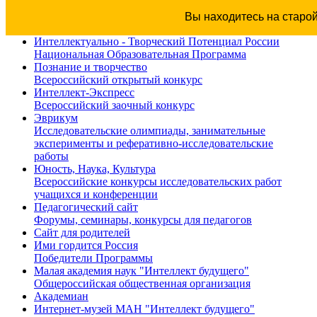
Вы находитесь на старо
Интеллектуально - Творческий Потенциал России
Национальная Образовательная Программа
Познание и творчество
Всероссийский открытый конкурс
Интеллект-Экспресс
Всероссийский заочный конкурс
Эврикум
Исследовательские олимпиады, занимательные
эксперименты и реферативно-исследовательские
работы
Юность, Наука, Культура
Всероссийские конкурсы исследовательских работ
учащихся и конференции
Педагогический сайт
Форумы, семинары, конкурсы для педагогов
Сайт для родителей
Ими гордится Россия
Победители Программы
Малая академия наук "Интеллект будущего"
Общероссийская общественная организация
Академиан
Интернет-музей МАН "Интеллект будущего"