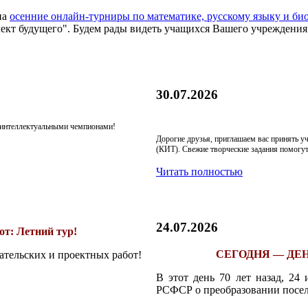
на
осенние онлайн-турниры по математике, русскому языку и би
ект будущего". Будем рады видеть учащихся Вашего учреждения
30.07.2026
я интеллектуальными чемпионами!
Дорогие друзья, приглашаем вас принять 
(КИТ). Свежие творческие задания помогут
Читать полностью
24.07.2026
т: Летний тур!
СЕГОДНЯ — ДЕН
ательских и проектных работ!
В этот день 70 лет назад, 24
РСФСР о преобразовании посел