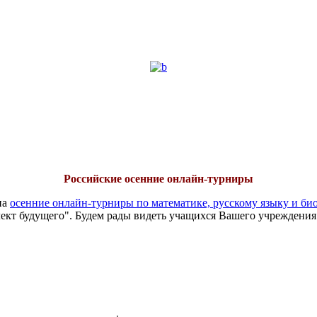
Российские осенние онлайн-турниры
на
осенние онлайн-турниры по математике, русскому языку и би
ект будущего". Будем рады видеть учащихся Вашего учреждения