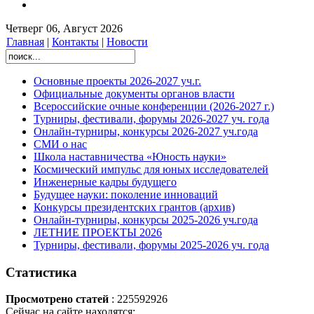
Четверг 06, Август 2026
Главная
|
Контакты
|
Новости
Основные проекты 2026-2027 уч.г.
Официальные документы органов власти
Всероссийские очные конференции (2026-2027 г.)
Турниры, фестивали, форумы 2026-2027 уч. года
Онлайн-турниры, конкурсы 2026-2027 уч.года
СМИ о нас
Школа наставничества «Юность науки»
Космический импульс для юных исследователей
Инженерные кадры будущего
Будущее науки: поколение инноваций
Конкурсы президентских грантов (архив)
Онлайн-турниры, конкурсы 2025-2026 уч.года
ЛЕТНИЕ ПРОЕКТЫ 2026
Турниры, фестивали, форумы 2025-2026 уч. года
Статистика
Просмотрено статей
: 225592926
Сейчас на сайте находятся: