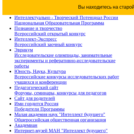
Вы находитесь на старо
Интеллектуально - Творческий Потенциал России
Национальная Образовательная Программа
Познание и творчество
Всероссийский открытый конкурс
Интеллект-Экспресс
Всероссийский заочный конкурс
Эврикум
Исследовательские олимпиады, занимательные
эксперименты и реферативно-исследовательские
работы
Юность, Наука, Культура
Всероссийские конкурсы исследовательских работ
учащихся и конференции
Педагогический сайт
Форумы, семинары, конкурсы для педагогов
Сайт для родителей
Ими гордится Россия
Победители Программы
Малая академия наук "Интеллект будущего"
Общероссийская общественная организация
Академиан
Интернет-музей МАН "Интеллект будущего"