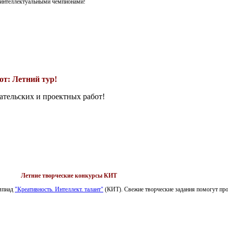
я интеллектуальными чемпионами!
т: Летний тур!
ательских и проектных работ!
Летние творческие конкурсы КИТ
импиад
"Креативность. Интеллект. талант"
(КИТ). Свежие творческие задания помогут пров