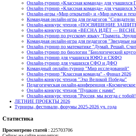
Онлайн-турнир «Классная команда» для учащихся
Онлайн-турнир «Классная команда» для учащихся
Онлайн-игры «Мир открытий» и «Мир науки и тех
Командная онлайн-игра для педагогов "Созидатели
Онлайн-конкурс чтецов «ПОСВЯЩЕНИЕ ЗАЩ
Онлайн-конкурс чтецов «ВЕСНА ИДЁТ — ВЕСНЕ
Онлайн-турнир по русскому языку "Грамота. Эруди
Командная онлайн-игра для педагогов "Звездные н
Онлайн-турнир по математике "Думай. Решай. Счи
Онлайн-турнир по биологии "Биологический круго
Онлайн-турнир для учащихся ЮФО и СКФО
Онлайн-турнир для учащихся СФО и ДФО
Командный онлайн-турнир "Мир исследований"
Онлайн-турнир "Классная команда" - Финал 2026
Онлайн-конкурс чтецов "Эхо Великой Победы"
Педагогическая онлайн-конференция «Космическое 
Онлайн-конкурс чтецов "Пушкин с нами"
Онлайн-конкурс чтецов "Россия, мы всегда с тобой!
ЛЕТНИЕ ПРОЕКТЫ 2026
Турниры, фестивали, форумы 2025-2026 уч. года
Статистика
Просмотрено статей
: 225703706
Сейчас на сайте находятся: