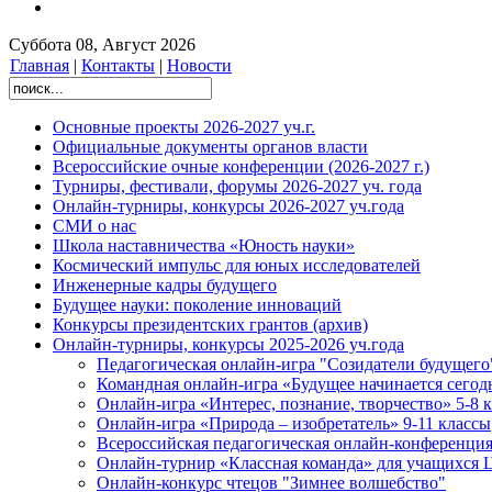
Суббота 08, Август 2026
Главная
|
Контакты
|
Новости
Основные проекты 2026-2027 уч.г.
Официальные документы органов власти
Всероссийские очные конференции (2026-2027 г.)
Турниры, фестивали, форумы 2026-2027 уч. года
Онлайн-турниры, конкурсы 2026-2027 уч.года
СМИ о нас
Школа наставничества «Юность науки»
Космический импульс для юных исследователей
Инженерные кадры будущего
Будущее науки: поколение инноваций
Конкурсы президентских грантов (архив)
Онлайн-турниры, конкурсы 2025-2026 уч.года
Педагогическая онлайн-игра "Созидатели будущего
Командная онлайн-игра «Будущее начинается сегод
Онлайн-игра «Интерес, познание, творчество» 5-8 
Онлайн-игра «Природа – изобретатель» 9-11 классы
Всероссийская педагогическая онлайн-конференци
Онлайн-турнир «Классная команда» для учащихс
Онлайн-конкурс чтецов "Зимнее волшебство"