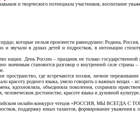
навыков и творческого потенциала участников, воспитание уваж
сердце, которые нельзя произнести равнодушно: Родина, Россия, 
но и звучали в душах детей и подростков, в интонации стихо
во нации. День России – праздник не только государственной и
енно значимым становится разговор о внутренней силе страны –
е.
кое пространство, где встречаются поэзия, личное переживание
вало красоту родного языка, умело говорить о важных вещах – ис
мена, вдохновляла, объединяла поколения, сохраняла нравств
, человеческом достоинстве, красоте языка и духовной культуре.
Российском онлайн-конкурсе чтецов «РОССИЯ, МЫ ВСЕГДА С Т
дростков, поддержку юных талантов, формирование уважения к л