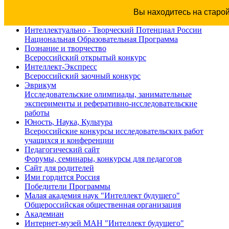
Вы находитесь на старо
Интеллектуально - Творческий Потенциал России
Национальная Образовательная Программа
Познание и творчество
Всероссийский открытый конкурс
Интеллект-Экспресс
Всероссийский заочный конкурс
Эврикум
Исследовательские олимпиады, занимательные
эксперименты и реферативно-исследовательские
работы
Юность, Наука, Культура
Всероссийские конкурсы исследовательских работ
учащихся и конференции
Педагогический сайт
Форумы, семинары, конкурсы для педагогов
Сайт для родителей
Ими гордится Россия
Победители Программы
Малая академия наук "Интеллект будущего"
Общероссийская общественная организация
Академиан
Интернет-музей МАН "Интеллект будущего"