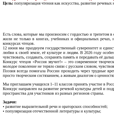
Цель:
популяризация чтения как искусства, развитие речевых 
Есть слова, которые мы произносим с гордостью и трепетом в 
жили не только в книгах, учебниках и официальных речах, 
конкурсах чтецов.
12 июня мы празднуем государственный суверенитет и единст
любви к своей земле, её культуре и людям. В 2026 году особ
чувствовать, создавать, сохранять память и передавать её дальш
Конкурс чтецов «Россия звучит!» – это современное творчес
молодое поколение не теряло связи с русским словом, чувство
Поэзия всегда помогала России проходить через трудные вре
просто творческим состязанием, а живым диалогом о ценностях
Мы приглашаем учащихся 1–11 классов принять участие в 
Конкурс направлен на развитие речевой культуры детей и по
пространства для участников из разных регионов страны.
Задачи:
• развитие выразительной речи и ораторских способностей;
• популяризация отечественной литературы и культуры;