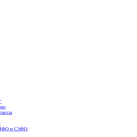
"
ня»
классы
я
я ЦФО и СЗФО