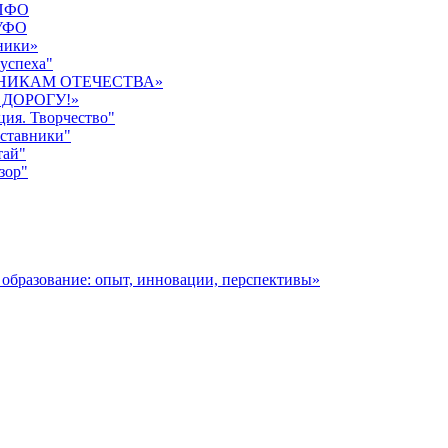
 ПФО
 УФО
ники»
 успеха"
ИТНИКАМ ОТЕЧЕСТВА»
 ДОРОГУ!»
ция. Творчество"
аставники"
тай"
зор"
образование: опыт, инновации, перспективы»