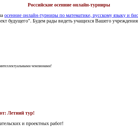
Российские осенние онлайн-турниры
на
осенние онлайн-турниры по математике, русскому языку и би
ект будущего". Будем рады видеть учащихся Вашего учреждения
я интеллектуальными чемпионами!
т: Летний тур!
ательских и проектных работ!