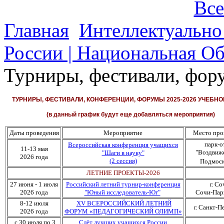
Все
Главная
Интеллектуально
России | Национальная О
Турниры, фестивали, фору
ТУРНИРЫ, ФЕСТИВАЛИ, КОНФЕРЕНЦИИ, ФОРУМЫ 2025-2026 УЧЕБНО
(в данный график будут еще добавляться мероприятия)
Даты проведения
Мероприятие
Место про
парк-о
Всероссийская конференция учащихся
11-13 мая
"Воздвиж
"Шаги в науку"
2026 года
(2 сессия)
Подмоск
ЛЕТНИЕ ПРОЕКТЫ-2026
27 июня - 1 июля
Российский летний турнир-конференция
г. Со
2026 года
"Юный исследователь-Юг"
Сочи-Пар
8-12 июля
XV ВСЕРОССИЙСКИЙ ЛЕТНИЙ
г. Санкт-П
2026 года
ФОРУМ «ПЕДАГОГИЧЕСКИЙ ОЛИМП»
с 30 июля по 3
Слёт лучших учащихся России