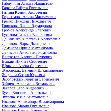
Габдуллин Азамат Ильшатович
Гаряева Байрта Евгеньевна
Гатина Ксения Андреевна
Герасимова Алина Максимовна
Гречко Николай Николаевич
Гришкова Элина Эдуардовна
Громов Александр Олегович
Гуськова Татьяна Васильевна
Даниленко Анастасия Алексеевна
Данилова Дарья Дмитриевна
Демакова Ирина Михайловна
Денисова Анастасия Романовна
Евстратов Алексей Петрович
Еськин Никита Сергеевич
Ефимова Алёна Сергеевна
Жаровских Евгений Владимирович
Жидкова Софья Юрьевна
Заболотских Георгий Евгеньевич
Зайцева Анастасия Витальевна
Захаров Егор Андреевич
Зуева Елизавета Анатольевна
Зулаева Заяна Анатольевна
Иванова Александра Владимировна
Иванова Мария Евгеньевна
Исламов Идель Гаделевич