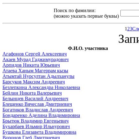
Поиск по фамилии:
(можно указать первые буквы)
1
2
3
Сл
Зап
Ф.И.О. участника
Агафонов Сергей Алексеевич
Акаев Мурад Гаджимурадович
Арпидов Никита Юрьевич
Атаева Ханым Магеррам кызы
Атымтай Нурсултан Адылханулы
Барсуков Максим Андреевич
Безлепкина Александра Николаевна
Бейлин Никита Валерьевич
Белынцев Василий Андреевич
Блещенко Вячеслав Дмитриевич
Богатиков Владислав Андреевич
Бондаренко Аделина Владимировна
Брытюк Владимир Евгеньевич
Бухарбаев Ильмир Ильнурович
Бушкова Елизавета Владимировна
Воронов Глеб Дмитриевич