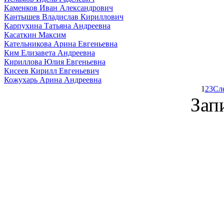
Каменков Иван Александрович
Кантышев Владислав Кириллович
Карпухина Татьяна Андреевна
Касаткин Максим
Кательникова Арина Евгеньевна
Ким Елизавета Андреевна
Кириллова Юлия Евгеньевна
Кисеев Кирилл Евгеньевич
Кожухарь Арина Андреевна
1
2
3
Сл
Зап