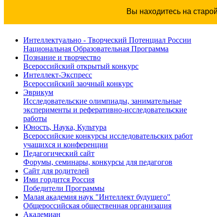
Вы находитесь на старо
Интеллектуально - Творческий Потенциал России
Национальная Образовательная Программа
Познание и творчество
Всероссийский открытый конкурс
Интеллект-Экспресс
Всероссийский заочный конкурс
Эврикум
Исследовательские олимпиады, занимательные
эксперименты и реферативно-исследовательские
работы
Юность, Наука, Культура
Всероссийские конкурсы исследовательских работ
учащихся и конференции
Педагогический сайт
Форумы, семинары, конкурсы для педагогов
Сайт для родителей
Ими гордится Россия
Победители Программы
Малая академия наук "Интеллект будущего"
Общероссийская общественная организация
Академиан