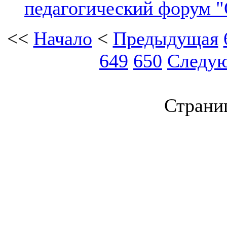
педагогический форум "
<<
Начало
<
Предыдущая
649
650
Следу
Страниц