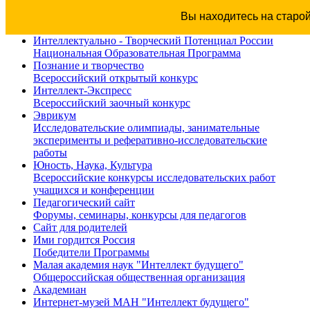
Вы находитесь на старо
Интеллектуально - Творческий Потенциал России
Национальная Образовательная Программа
Познание и творчество
Всероссийский открытый конкурс
Интеллект-Экспресс
Всероссийский заочный конкурс
Эврикум
Исследовательские олимпиады, занимательные
эксперименты и реферативно-исследовательские
работы
Юность, Наука, Культура
Всероссийские конкурсы исследовательских работ
учащихся и конференции
Педагогический сайт
Форумы, семинары, конкурсы для педагогов
Сайт для родителей
Ими гордится Россия
Победители Программы
Малая академия наук "Интеллект будущего"
Общероссийская общественная организация
Академиан
Интернет-музей МАН "Интеллект будущего"