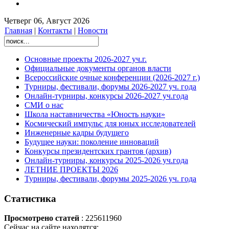
Четверг 06, Август 2026
Главная
|
Контакты
|
Новости
Основные проекты 2026-2027 уч.г.
Официальные документы органов власти
Всероссийские очные конференции (2026-2027 г.)
Турниры, фестивали, форумы 2026-2027 уч. года
Онлайн-турниры, конкурсы 2026-2027 уч.года
СМИ о нас
Школа наставничества «Юность науки»
Космический импульс для юных исследователей
Инженерные кадры будущего
Будущее науки: поколение инноваций
Конкурсы президентских грантов (архив)
Онлайн-турниры, конкурсы 2025-2026 уч.года
ЛЕТНИЕ ПРОЕКТЫ 2026
Турниры, фестивали, форумы 2025-2026 уч. года
Статистика
Просмотрено статей
: 225611960
Сейчас на сайте находятся: