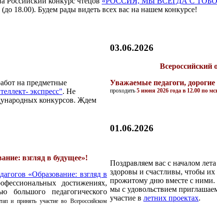
на Российский конкурс чтецов
«РОССИЯ, МЫ ВСЕГДА С ТОБО
 (до 18.00). Будем рады видеть всех вас на нашем конкурсе!
03.06.2026
Всероссийский
работ на предметные
Уважаемые педагоги, дорогие
теллект- экспресс"
. Не
проходить
5 июня 2026 года в 12.00 по мс
дународных конкурсов. Ждем
01.06.2026
ание: взгляд в будущее»!
Поздравляем вас с началом лет
здоровы и счастливы, чтобы их 
дагогов «Образование: взгляд в
прожитому дню вместе с ними.
офессиональных достижениях,
мы с удовольствием приглашаем
ью большого педагогического
участие в
летних проектах
.
ап и принять участие во Всероссийском