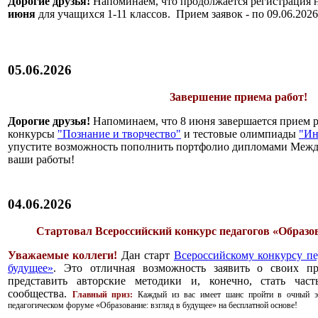
Дорогие друзья!
Напоминаем, что продолжается регистрация 
июня
для учащихся 1-11 классов. Прием заявок - по 09.06.2026
05.06.2026
Завершение приема работ!
Дорогие друзья!
Напоминаем, что 8 июня завершается прием 
конкурсы
"Познание и творчество"
и тестовые олимпиады
"Ин
упустите возможность пополнить портфолио дипломами Меж
ваши работы!
04.06.2026
Стартовал Всероссийский конкурс педагогов «Образов
Уважаемые коллеги!
Дан старт
Всероссийскому конкурсу пе
будущее»
. Это отличная возможность заявить о своих пр
представить авторские методики и, конечно, стать част
сообщества.
Главный приз:
Каждый из вас имеет шанс пройти в очный эт
педагогическом форуме «Образование: взгляд в будущее» на бесплатной основе!