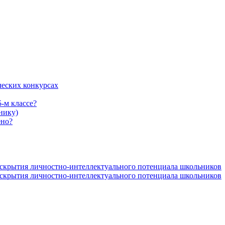
ческих конкурсах
5-м классе?
нику)
ено?
аскрытия личностно-интеллектуального потенциала школьников
аскрытия личностно-интеллектуального потенциала школьников