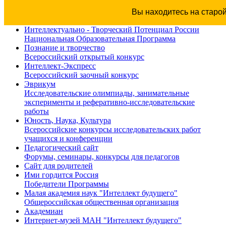
Вы находитесь на старо
Интеллектуально - Творческий Потенциал России
Национальная Образовательная Программа
Познание и творчество
Всероссийский открытый конкурс
Интеллект-Экспресс
Всероссийский заочный конкурс
Эврикум
Исследовательские олимпиады, занимательные
эксперименты и реферативно-исследовательские
работы
Юность, Наука, Культура
Всероссийские конкурсы исследовательских работ
учащихся и конференции
Педагогический сайт
Форумы, семинары, конкурсы для педагогов
Сайт для родителей
Ими гордится Россия
Победители Программы
Малая академия наук "Интеллект будущего"
Общероссийская общественная организация
Академиан
Интернет-музей МАН "Интеллект будущего"