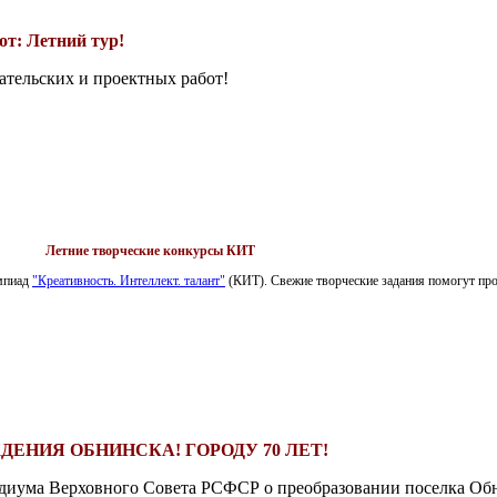
т: Летний тур!
ательских и проектных работ!
Летние творческие конкурсы КИТ
импиад
"Креативность. Интеллект. талант"
(КИТ). Свежие творческие задания помогут пров
ДЕНИЯ ОБНИНСКА! ГОРОДУ 70 ЛЕТ!
езидиума Верховного Совета РСФСР о преобразовании поселка Обн