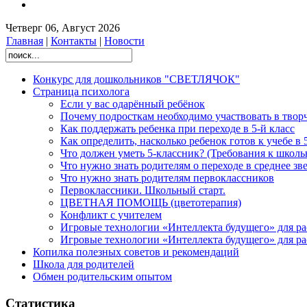
Четверг 06, Август 2026
Главная
|
Контакты
|
Новости
Конкурс для дошкольников "СВЕТЛЯЧОК"
Страница психолога
Если у вас одарённый ребёнок
Почему подросткам необходимо участвовать в твор
Как поддержать ребенка при переходе в 5-й класс
Как определить, насколько ребенок готов к учебе в 
Что должен уметь 5-классник? (Требования к школь
Что нужно знать родителям о переходе в среднее зв
Что нужно знать родителям первоклассников
Первоклассники. Школьный старт.
ЦВЕТНАЯ ПОМОЩЬ (цветотерапия)
Конфликт с учителем
Игровые технологии «Интеллекта будущего» для р
Игровые технологии «Интеллекта будущего» для р
Копилка полезных советов и рекомендаций
Школа для родителей
Обмен родительским опытом
Статистика