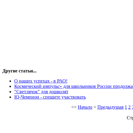
Другие статьи...
О наших успехах - в РАО!
Космический импульс» для школьников России продолжа
"Светлячок" для дошколят
IQ-Чемпион - спешите участвовать
<<
Начало
<
Предыдущая
1
2
Ст