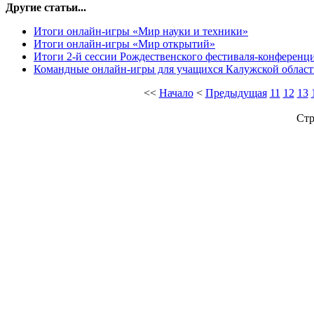
Другие статьи...
Итоги онлайн-игры «Мир науки и техники»
Итоги онлайн-игры «Мир открытий»
Итоги 2-й сессии Рождественского фестиваля-конферен
Командные онлайн-игры для учащихся Калужской облас
<<
Начало
<
Предыдущая
11
12
13
Стр