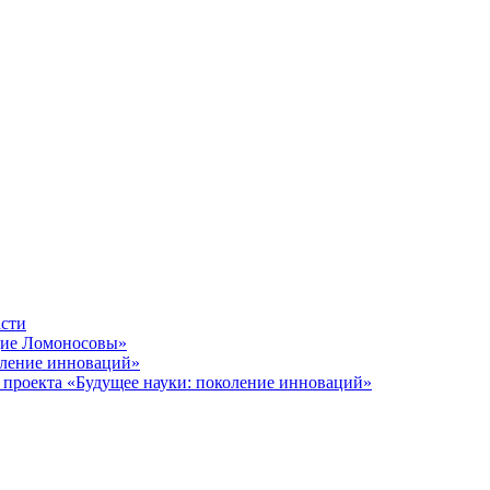
асти
щие Ломоносовы»
оление инноваций»
 проекта «Будущее науки: поколение инноваций»