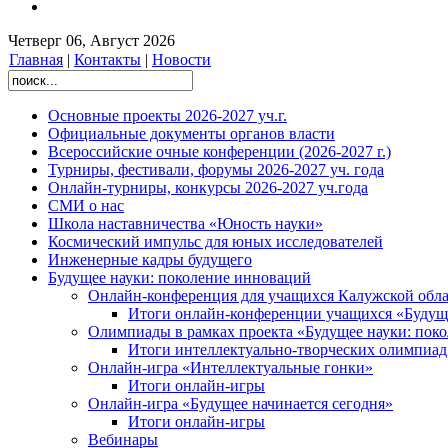
Четверг 06, Август 2026
Главная
|
Контакты
|
Новости
Основные проекты 2026-2027 уч.г.
Официальные документы органов власти
Всероссийские очные конференции (2026-2027 г.)
Турниры, фестивали, форумы 2026-2027 уч. года
Онлайн-турниры, конкурсы 2026-2027 уч.года
СМИ о нас
Школа наставничества «Юность науки»
Космический импульс для юных исследователей
Инженерные кадры будущего
Будущее науки: поколение инноваций
Онлайн-конференция для учащихся Калужской обл
Итоги онлайн-конференции учащихся «Буду
Олимпиады в рамках проекта «Будущее науки: пок
Итоги интеллектуально-творческих олимпиад
Онлайн-игра «Интеллектуальные гонки»
Итоги онлайн-игры
Онлайн-игра «Будущее начинается сегодня»
Итоги онлайн-игры
Вебинары