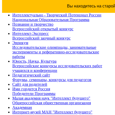
Вы находитесь на старо
Интеллектуально - Творческий Потенциал России
Национальная Образовательная Программа
Познание и творчество
Всероссийский открытый конкурс
Интеллект-Экспресс
Всероссийский заочный конкурс
Эврикум
Исследовательские олимпиады, занимательные
эксперименты и реферативно-исследовательские
работы
Юность, Наука, Культура
Всероссийские конкурсы исследовательских работ
учащихся и конференции
Педагогический сайт
Форумы, семинары, конкурсы для педагогов
Сайт для родителей
Ими гордится Россия
Победители Программы
Малая академия наук "Интеллект будущего"
Общероссийская общественная организация
Академиан
Интернет-музей МАН "Интеллект будущего"