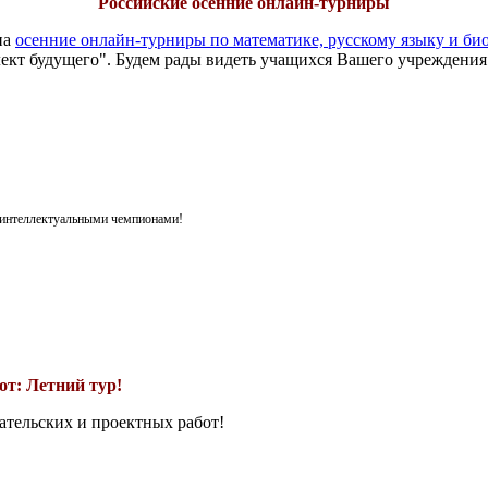
Российские осенние онлайн-турниры
на
осенние онлайн-турниры по математике, русскому языку и би
ект будущего". Будем рады видеть учащихся Вашего учреждения
я интеллектуальными чемпионами!
т: Летний тур!
ательских и проектных работ!