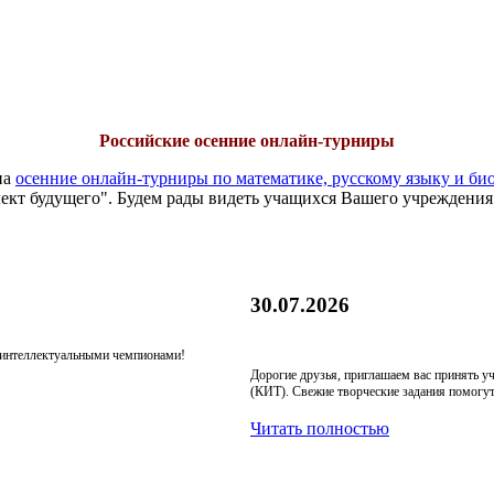
Российские осенние онлайн-турниры
на
осенние онлайн-турниры по математике, русскому языку и би
ект будущего". Будем рады видеть учащихся Вашего учреждения
30.07.2026
я интеллектуальными чемпионами!
Дорогие друзья, приглашаем вас принять 
(КИТ). Свежие творческие задания помогут
Читать полностью