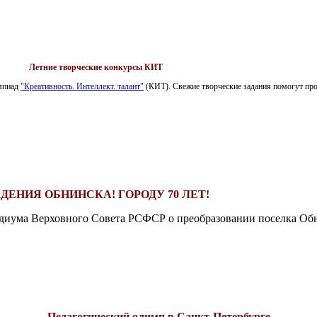
Летние творческие конкурсы КИТ
импиад
"Креативность. Интеллект. талант"
(КИТ). Свежие творческие задания помогут пров
ДЕНИЯ ОБНИНСКА! ГОРОДУ 70 ЛЕТ!
езидиума Верховного Совета РСФСР о преобразовании поселка Обн
Педагогический олимп в Санкт-Петербурге