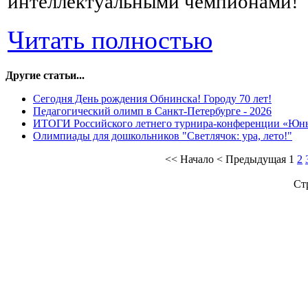
интеллектуальными чемпионами!
Читать полностью
Другие статьи...
Сегодня День рождения Обнинска! Городу 70 лет!
Педагогический олимп в Санкт-Петербурге - 2026
ИТОГИ Российского летнего турнира-конференции «Юн
Олимпиады для дошкольников "Светлячок: ура, лето!"
<<
Начало
<
Предыдущая
1
2
Ст