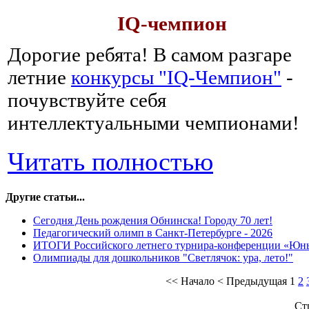
IQ-чемпион
Дорогие ребята!
В самом разгаре
летние
конкурсы "IQ-Чемпион"
-
почувствуйте себя
интеллектуальными чемпионами!
Читать полностью
Другие статьи...
Сегодня День рождения Обнинска! Городу 70 лет!
Педагогический олимп в Санкт-Петербурге - 2026
ИТОГИ Российского летнего турнира-конференции «Юн
Олимпиады для дошкольников "Светлячок: ура, лето!"
<<
Начало
<
Предыдущая
1
2
Ст