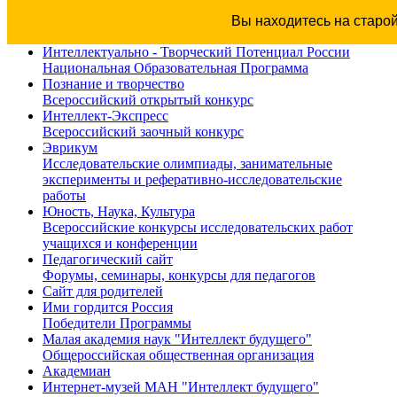
Вы находитесь на старо
Интеллектуально - Творческий Потенциал России
Национальная Образовательная Программа
Познание и творчество
Всероссийский открытый конкурс
Интеллект-Экспресс
Всероссийский заочный конкурс
Эврикум
Исследовательские олимпиады, занимательные
эксперименты и реферативно-исследовательские
работы
Юность, Наука, Культура
Всероссийские конкурсы исследовательских работ
учащихся и конференции
Педагогический сайт
Форумы, семинары, конкурсы для педагогов
Сайт для родителей
Ими гордится Россия
Победители Программы
Малая академия наук "Интеллект будущего"
Общероссийская общественная организация
Академиан
Интернет-музей МАН "Интеллект будущего"