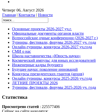
Четверг 06, Август 2026
Главная
|
Контакты
|
Новости
Основные проекты 2026-2027 уч.г.
Официальные документы органов власти
Всероссийские очные конференции (2026-2027 г.)
Турниры, фестивали, форумы 2026-2027 уч. года
Онлайн-турниры, конкурсы 2026-2027 уч.года
СМИ о нас
Школа наставничества «Юность науки»
Космический импульс для юных исследователей
Инженерные кадры будущего
Будущее науки: поколение инноваций
Конкурсы президентских грантов (архив)
Онлайн-турниры, конкурсы 2025-2026 уч.года
ЛЕТНИЕ ПРОЕКТЫ 2026
Турниры, фестивали, форумы 2025-2026 уч. года
Статистика
Просмотрено статей
: 225577406
Сейчас на сайте находятся: