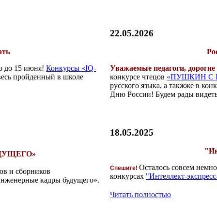
22.05.2026
ать
Ро
о до 15 июня!
Конкурсы «IQ-
Уважаемые педагоги, дорогие 
 весь пройденный в школе
конкурсе чтецов
«ПУШКИН С
русского языка, а такжже в ко
Дню России! Будем рады видеть
18.05.2025
"Ин
ДУЩЕГО»
Осталось совсем немно
Спешите!
ов и сборников
конкурсах
"Интеллект-экспресс
Инженерные кадры будущего».
Читать полностью