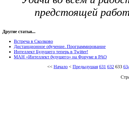
предстоящей рабо
Другие статьи...
Встреча в Сколково
Дистанционное обучение. Программирование
Интеллект Будущего теперь в Twitter!
МАН «Интеллект будущего» на Форуме в РАО
<<
Начало
<
Предыдущая
631
632
633
63
Стр