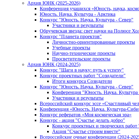
Архив ЮНК (2025-2026)
Конференция учащихся «Юность, наука, косм
Юность. Наука. Культура - Арктика
Конкурс "Юность. Наука. Культура - Север"
Участники и результаты
Обручевская звезда: свет науки на Полюсе Хо
Конкурс "Планета проектов"
Личностно-ориентированные проекты
Учебные проекты
Научно-технические проекты
Просветительские проекты
Архив ЮНК (2024-2025)
Конкурс "Шаги в науку: путь к успеху"
Конкурс проектных работ "Созидатели"
Итоги конкурса Созидатели
Конкурс "Юность. Наука. Культура - Север"
Конференция "Юность. Наука. Культура 
Участники и результаты
Всероссийский конкурс эссе «Счастливый че
Конференция «Юность. Наука. Культура-Сиби
Конкурс рефератов «Моя космическая эра»
Конкурс - акция "Счастье делать добро"
Конкурс проектных и творческих работ
Акция "Счастье строим вместе"
Всероссийские очные конференции (2024-2025