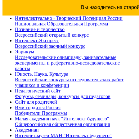
Вы находитесь на старо
Интеллектуально - Творческий Потенциал России
Национальная Образовательная Программа
Познание и творчество
Всероссийский открытый конкурс
Интеллект-Экспресс
Всероссийский заочный конкурс
Эврикум
Исследовательские олимпиады, занимательные
эксперименты и реферативно-исследовательские
работы
Юность, Наука, Культура
Всероссийские конкурсы исследовательских работ
учащихся и конференции
Педагогический сайт
Форумы, семинары, конкурсы для педагогов
Сайт для родителей
Ими гордится Россия
Победители Программы
Малая академия наук "Интеллект будущего"
Общероссийская общественная организация
Академиан
Интернет-музей МАН "Интеллект будущего"