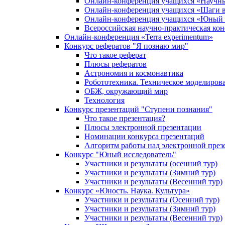
Онлайн-конференция учащихся «Научн
Онлайн-конференция учащихся «Шаги в
Онлайн-конференция учащихся «Юный 
Всероссийская научно-практическая ко
Онлайн-конференция «Terra experimentum»
Конкурс рефератов "Я познаю мир"
Что такое реферат
Плюсы рефератов
Астрономия и космонавтика
Робототехника. Техническое моделиров
ОБЖ, окружающий мир
Технология
Конкурс презентаций "Ступени познания"
Что такое презентация?
Плюсы электронной презентации
Номинации конкурса презентаций
Алгоритм работы над электронной през
Конкурс "Юный исследователь"
Участники и результаты (осенний тур)
Участники и результаты (Зимний тур)
Участники и результаты (Весенний тур)
Конкурс «Юность. Наука. Культура»
Участники и результаты (Осенний тур)
Участники и результаты (Зимний тур)
Участники и результаты (Весенний тур)