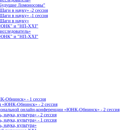
"Будущие Ломоносовы"
аги в науку» -2 сессия
аги в науку» -1 сессия
Шаги в науку»
 "ЮНК" и "НП-XXI"
исследователь»
 "ЮНК" и "НП-XXI"
К-Обнинск» - 1 сессия
я «ЮНК-Обнинск» - 2 сессия
гиональной онлайн-конференции «ЮНК-Обнинск» - 2 сессия
наука, культура» - 2 сессия
наука, культура» - 1 сессия
 наука, культура»