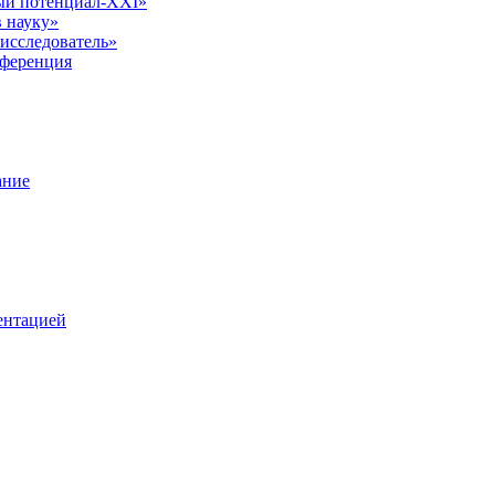
ый потенциал-XXI»
 науку»
исследователь»
нференция
ание
ентацией