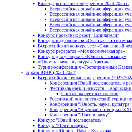
Календарь онлайн-конференций 2024-2025 г.
Всероссийская онлайн-конференция учащ
Всероссийская онлайн-конференция учащ
Всероссийская онлайн-конференция учащ
Всероссийская онлайн-конференция учащ
Всероссийская онлайн-конференция учащ
Конкурс проектных работ "Созидатели"
Конкурс видеороликов «Счастье – это возмож
Всероссийский конкурс эссе «Счастливый че
Конкурс рефератов «Моя космическая эра»
Конкурс для учащихся «Юность – космосу»
«Юность. наука. культура - Арктика»
Турнир-конференция «Гостеприимный Кавказ
Архив ЮНК (2023-2024)
Всероссийские очные конференции (2023-2024
Конференция Юный исследователь в рам
Фестиваль наук и искусств "Творческий
Список экспертных советов
Российский лингвистический турнир п
Конференция "Юность, наука, культура"
Конференция "Научный потенциал-XXI
Конференция "Шаги в науку"
Конкурс "Юный исследователь"
Конкурс "Шаги в науку"
Конкурс «Юность. Наука. Культура»