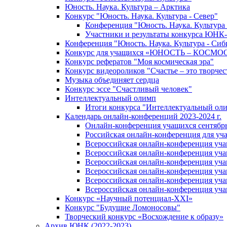
Юность. Наука. Культура – Арктика
Конкурс "Юность. Наука. Культура - Север"
Конференция "Юность. Наука. Культура 
Участники и результаты конкурса ЮНК
Конференция "Юность. Наука. Культура - Сиб
Конкурс для учащихся «ЮНОСТЬ – КОСМО
Конкурс рефератов "Моя космическая эра"
Конкурс видеороликов "Счастье – это творчес
Музыка объединяет сердца
Конкурс эссе "Cчастливый человек"
Интеллектуальный олимп
Итоги конкурса "Интеллектуальный ол
Календарь онлайн-конференций 2023-2024 г.
Онлайн-конференция учащихся сентябрь 
Российская онлайн-конференция для уч
Всероссийская онлайн-конференция учащ
Всероссийская онлайн-конференция уча
Всероссийская онлайн-конференция учащ
Всероссийская онлайн-конференция учащ
Всероссийская онлайн-конференция учащ
Всероссийская онлайн-конференция учащ
Конкурс «Научный потенциал-XXI»
Конкурс "Будущие Ломоносовы"
Творческий конкурс «Восхождение к образу»
Архив ЮНК (2022-2023)