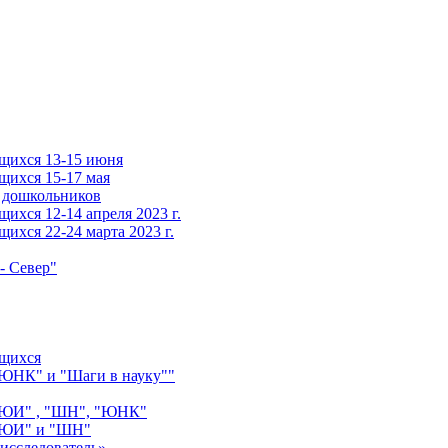
щихся 13-15 июня
щихся 15-17 мая
 дошкольников
ихся 12-14 апреля 2023 г.
ихся 22-24 марта 2023 г.
- Север"
ащихся
"ЮНК" и "Шаги в науку""
 "ЮИ" , "ШН", "ЮНК"
 "ЮИ" и "ШН"
исследователь»