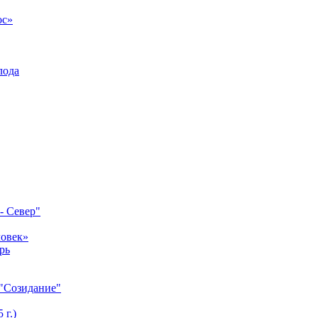
ос»
лода
- Север"
ловек»
рь
 "Созидание"
 г.)