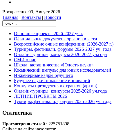
Воскресенье 09, Август 2026
Главная
|
Контакты
|
Новости
Основные проекты 2026-2027 уч.г.
Официальные документы органов власти
Всероссийские очные конференции (2026-2027 г.)
Турниры, фестивали, форумы 2026-2027 уч. года
Онлайн-турниры, конкурсы 2026-2027 уч.года
СМИ о нас
Школа наставничества «Юность науки»
Космический импульс для юных исследователей
Инженерные кадры будущего
Будущее науки: поколение инноваций
Конкурсы президентских грантов (архив)
Онлайн-турниры, конкурсы 2025-2026 уч.года
ЛЕТНИЕ ПРОЕКТЫ 2026
Турниры, фестивали, форумы 2025-2026 уч. года
Статистика
Просмотрено статей
: 225751898
Сейчас на сайте находятся: