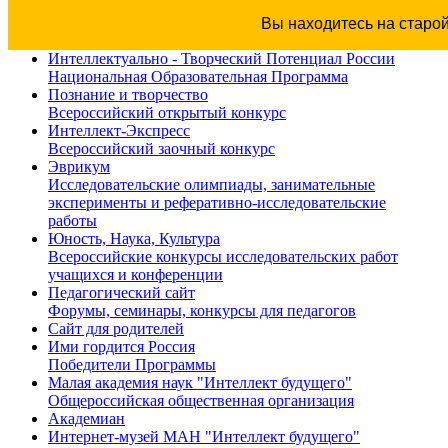
Вы находитесь на старо
Интеллектуально - Творческий Потенциал России
Национальная Образовательная Программа
Познание и творчество
Всероссийский открытый конкурс
Интеллект-Экспресс
Всероссийский заочный конкурс
Эврикум
Исследовательские олимпиады, занимательные
эксперименты и реферативно-исследовательские
работы
Юность, Наука, Культура
Всероссийские конкурсы исследовательских работ
учащихся и конференции
Педагогический сайт
Форумы, семинары, конкурсы для педагогов
Сайт для родителей
Ими гордится Россия
Победители Программы
Малая академия наук "Интеллект будущего"
Общероссийская общественная организация
Академиан
Интернет-музей МАН "Интеллект будущего"