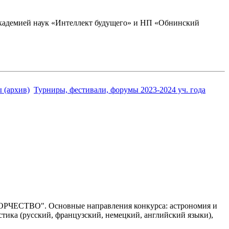
академией наук «Интеллект будущего» и НП «Обнинский
 (архив)
Турниры, фестивали, форумы 2023-2024 уч. года
ОРЧЕСТВО". Основные направления конкурса: астрономия и
стика (русский, французский, немецкий, английский языки),