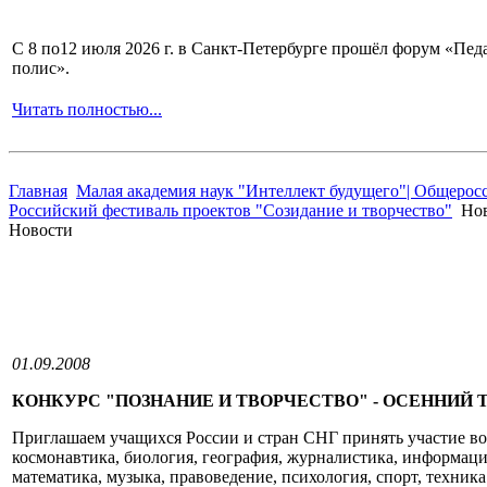
С 8 по12 июля 2026 г. в Санкт-Петербурге прошёл форум «П
полис».
Читать полностью...
Главная
Малая академия наук "Интеллект будущего"| Общерос
Российский фестиваль проектов "Созидание и творчество"
Нов
Новости
01.09.2008
КОНКУРС "ПОЗНАНИЕ И ТВОРЧЕСТВО" - ОСЕННИЙ 
Приглашаем учащихся России и стран СНГ принять участие 
космонавтика, биология, география, журналистика, информаци
математика, музыка, правоведение, психология, спорт, техника