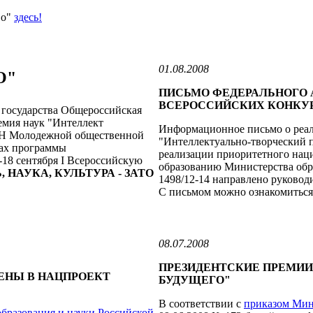
во"
здесь!
01.08.2008
О"
ПИСЬМО ФЕДЕРАЛЬНОГО 
ВСЕРОССИЙСКИХ КОНКУ
 государства Общероссийская
емия наук "Интеллект
Информационное письмо о реа
АН Молодежной общественной
"Интеллектуально-творческий 
ках программы
реализации приоритетного наци
-18 сентября I Всероссийскую
образованию Министерства обра
 НАУКА, КУЛЬТУРА - ЗАТО
1498/12-14 направлено руковод
С письмом можно ознакомиться 
08.07.2008
ПРЕЗИДЕНТСКИЕ ПРЕМИИ
ЕНЫ В НАЦПРОЕКТ
БУДУЩЕГО"
В соответствии с
приказом Мин
бразования и науки Российской