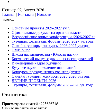
Пятница 07, Август 2026
Главная
|
Контакты
|
Новости
Основные проекты 2026-2027 уч.г.
Официальные документы органов власти
Всероссийские очные конференции (2026-2027 г.)
Турниры, фестивали, форумы 2026-2027 уч. года
Онлайн-турниры, конкурсы 2026-2027 уч.года
СМИ о нас
Школа наставничества «Юность науки»
Космический импульс для юных исследователей
Инженерные кадры будущего
Будущее науки: поколение инноваций
Конкурсы президентских грантов (архив)
Онлайн-турниры, конкурсы 2025-2026 уч.года
ЛЕТНИЕ ПРОЕКТЫ 2026
Турниры, фестивали, форумы 2025-2026 уч. года
Статистика
Просмотрено статей
: 225636718
Сейчас на сайте находятся: