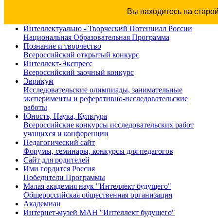
Вы находитесь на старо
Интеллектуально - Творческий Потенциал России
Национальная Образовательная Программа
Познание и творчество
Всероссийский открытый конкурс
Интеллект-Экспресс
Всероссийский заочный конкурс
Эврикум
Исследовательские олимпиады, занимательные
эксперименты и реферативно-исследовательские
работы
Юность, Наука, Культура
Всероссийские конкурсы исследовательских работ
учащихся и конференции
Педагогический сайт
Форумы, семинары, конкурсы для педагогов
Сайт для родителей
Ими гордится Россия
Победители Программы
Малая академия наук "Интеллект будущего"
Общероссийская общественная организация
Академиан
Интернет-музей МАН "Интеллект будущего"