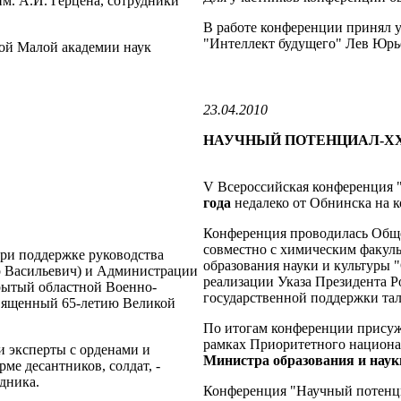
им. А.И. Герцена, сотрудники
В работе конференции принял 
"Интеллект будущего" Лев Юрь
кой Малой академии наук
23.04.2010
НАУЧНЫЙ ПОТЕНЦИАЛ-XX
V Всероссийская конференция
года
недалеко от Обнинска на к
Конференция проводилась Обще
совместно с химическим факул
ри поддержке руководства
образования науки и культуры 
 Васильевич) и Администрации
реализации Указа Президента Р
рытый областной Военно-
государственной поддержки та
освященный 65-летию Великой
По итогам конференции прису
рамках Приоритетного национал
и эксперты с орденами и
Министра образования и науки
ме десантников, солдат, -
здника.
Конференция "Научный потенц