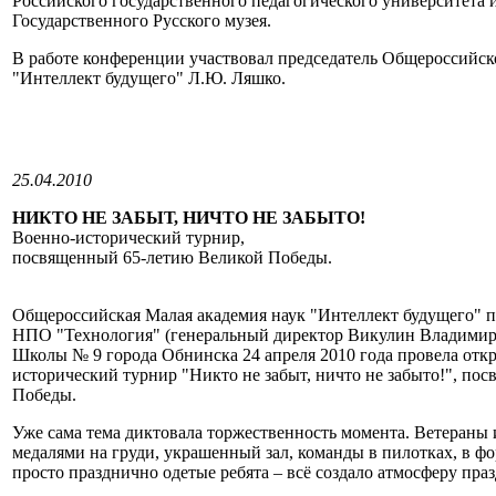
Российского государственного педагогического университета 
Государственного Русского музея.
В работе конференции участвовал председатель Общероссийс
"Интеллект будущего" Л.Ю. Ляшко.
25.04.2010
НИКТО НЕ ЗАБЫТ, НИЧТО НЕ ЗАБЫТО!
Военно-исторический турнир,
посвященный 65-летию Великой Победы.
Общероссийская Малая академия наук "Интеллект будущего" п
НПО "Технология" (генеральный директор Викулин Владимир
Школы № 9 города Обнинска 24 апреля 2010 года провела отк
исторический турнир "Никто не забыт, ничто не забыто!", п
Победы.
Уже сама тема диктовала торжественность момента. Ветераны 
медалями на груди, украшенный зал, команды в пилотках, в фор
просто празднично одетые ребята – всё создало атмосферу пра