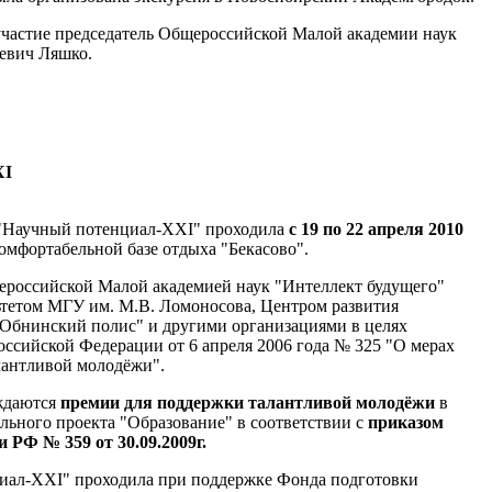
участие председатель Общероссийской Малой академии наук
евич Ляшко.
I
 "Научный потенциал-XXI" проходила
с 19 по 22 апреля 2010
омфортабельной базе отдыха "Бекасово".
российской Малой академией наук "Интеллект будущего"
ьтетом МГУ им. М.В. Ломоносова, Центром развития
"Обнинский полис" и другими организациями в целях
оссийской Федерации от 6 апреля 2006 года № 325 "О мерах
лантливой молодёжи".
ждаются
премии для поддержки талантливой молодёжи
в
ьного проекта "Образование" в соответствии с
приказом
 РФ № 359 от 30.09.2009г.
иал-XXI" проходила при поддержке Фонда подготовки