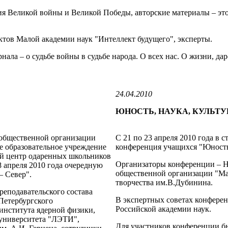
я Великой войны и Великой Победы, авторские материалы – эт
ктов Малой академии наук "Интеллект будущего", эксперты.
ала – о судьбе войны в судьбе народа. О всех нас. О жизни, да
24.04.2010
ЮНОСТЬ, НАУКА, КУЛЬТУР
 общественной организации
С 21 по 23 апреля 2010 года в 
е образовательное учреждение
конференция учащихся "Юность,
ой центр одаренных школьников
Организаторы конференции – Н
 апреля 2010 года очередную
общественной организации "М
– Север".
творчества им.В.Дубинина.
еподавательского состава
В экспертных советах конфере
Петербургского
Российской академии наук.
 института ядерной физики,
 университета "ЛЭТИ",
Для участников конференции б