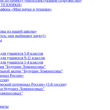
й по проекту «Интеллектуальное содружество»
 И ТЕХНИКИ»
рафона «Мир науки и техники»
совы из нашей школы»
есь: они выбирают науку!»
ы
ля учащихся 5-8 классов
ля учащихся 9-11 классов
ля учащихся 1-4 классов
кция "Будущие Ломоносовы"
ельной акции "Будущие Ломоносовы"
нциал России»
ссия)
ческий потенциал России» (2-й сессии)
ики будущих Ломоносовых"
Ломоносовых"
оекты