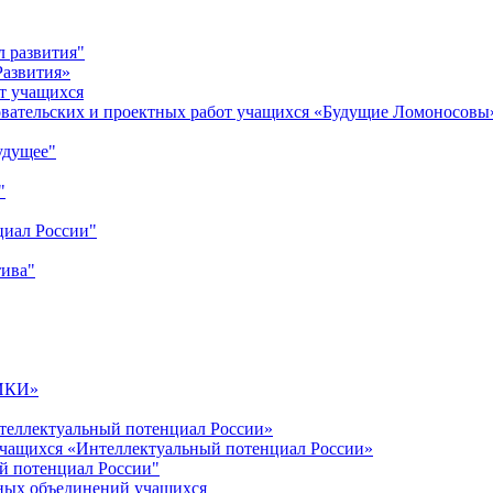
л развития"
Развития»
т учащихся
овательских и проектных работ учащихся «Будущие Ломоносовы
удущее"
"
циал России"
тива"
ИКИ»
теллектуальный потенциал России»
учащихся «Интеллектуальный потенциал России»
й потенциал России"
ных объединений учащихся