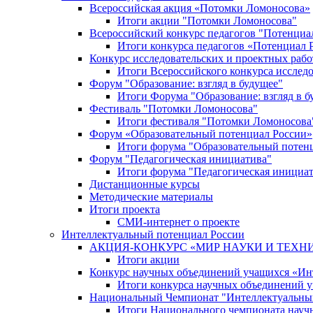
Всероссийская акция «Потомки Ломоносова»
Итоги акции "Потомки Ломоносова"
Всероссийский конкурс педагогов "Потенциа
Итоги конкурса педагогов «Потенциал 
Конкурс исследовательских и проектных рабо
Итоги Всероссийского конкурса исслед
Форум "Образование: взгляд в будущее"
Итоги Форума "Образование: взгляд в б
Фестиваль "Потомки Ломоносова"
Итоги фестиваля "Потомки Ломоносова
Форум «Образовательный потенциал России»
Итоги форума "Образовательный потен
Форум "Педагогическая инициатива"
Итоги форума "Педагогическая инициа
Дистанционные курсы
Методические материалы
Итоги проекта
СМИ-интернет о проекте
Интеллектуальный потенциал России
АКЦИЯ-КОНКУРС «МИР НАУКИ И ТЕХН
Итоги акции
Конкурс научных объединений учащихся «Ин
Итоги конкурса научных объединений 
Национальный Чемпионат "Интеллектуальны
Итоги Национального чемпионата науч