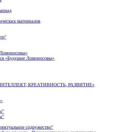
импиад
ических материалов
тр"
 Ломоносовы»
хся «Будущие Ломоносовы»
мы «ИНТЕЛЛЕКТ, КРЕАТИВНОСТЬ, РАЗВИТИЕ»
о»
о"
а"
лектуальное содружество"