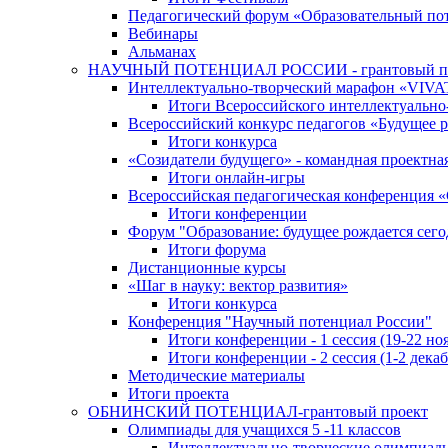
Педагогический форум «Образовательный по
Вебинары
Альманах
НАУЧНЫЙ ПОТЕНЦИАЛ РОССИИ - грантовый п
Интеллектуально-творческий марафон «VIV
Итоги Всероссийского интеллектуальн
Всероссийский конкурс педагогов «Будущее р
Итоги конкурса
«Cозидатели будущего» - командная проектная
Итоги онлайн-игры
Всероссийская педагогическая конференция 
Итоги конференции
Форум "Образование: будущее рождается сего
Итоги форума
Дистанционные курсы
«Шаг в науку: вектор развития»
Итоги конкурса
Конференция "Научный потенциал России"
Итоги конференции - 1 сессия (19-22 но
Итоги конференции - 2 сессия (1-2 декаб
Методические материалы
Итоги проекта
ОБНИНСКИЙ ПОТЕНЦИАЛ-грантовый проект
Олимпиады для учащихся 5 -11 классов
Интеллектуально-творческие олимпиад