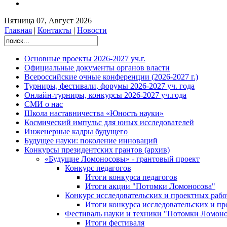
Пятница 07, Август 2026
Главная
|
Контакты
|
Новости
Основные проекты 2026-2027 уч.г.
Официальные документы органов власти
Всероссийские очные конференции (2026-2027 г.)
Турниры, фестивали, форумы 2026-2027 уч. года
Онлайн-турниры, конкурсы 2026-2027 уч.года
СМИ о нас
Школа наставничества «Юность науки»
Космический импульс для юных исследователей
Инженерные кадры будущего
Будущее науки: поколение инноваций
Конкурсы президентских грантов (архив)
«Будущие Ломоносовы» - грантовый проект
Конкурс педагогов
Итоги конкурса педагогов
Итоги акции "Потомки Ломоносова"
Конкурс исследовательских и проектных рабо
Итоги конкурса исследовательских и п
Фестиваль науки и техники "Потомки Ломоно
Итоги фестиваля