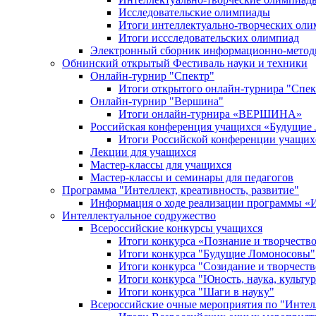
Исследовательские олимпиады
Итоги интеллектуально-творческих ол
Итоги иссследовательских олимпиад
Электронный сборник информационно-метод
Обнинский открытый Фестиваль науки и техники
Онлайн-турнир "Спектр"
Итоги открытого онлайн-турнира "Спек
Онлайн-турнир "Вершина"
Итоги онлайн-турнира «ВЕРШИНА»
Российская конференция учащихся «Будущие
Итоги Российской конференции учащи
Лекции для учащихся
Мастер-классы для учащихся
Мастер-классы и семинары для педагогов
Программа "Интеллект, креативность, развитие"
Информация о ходе реализации програм
Интеллектуальное содружество
Всероссийские конкурсы учащихся
Итоги конкурса «Познание и творчеств
Итоги конкурса "Будущие Ломоносовы"
Итоги конкурса "Созидание и творчеств
Итоги конкурса "Юность, наука, культур
Итоги конкурса "Шаги в науку"
Всероссийские очные мероприятия по "Интел