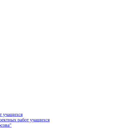
т учащихся
роектных работ учащихся
сова"