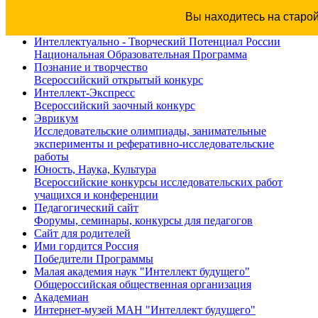
Вы находитесь на старо
Интеллектуально - Творческий Потенциал России
Национальная Образовательная Программа
Познание и творчество
Всероссийский открытый конкурс
Интеллект-Экспресс
Всероссийский заочный конкурс
Эврикум
Исследовательские олимпиады, занимательные
эксперименты и реферативно-исследовательские
работы
Юность, Наука, Культура
Всероссийские конкурсы исследовательских работ
учащихся и конференции
Педагогический сайт
Форумы, семинары, конкурсы для педагогов
Сайт для родителей
Ими гордится Россия
Победители Программы
Малая академия наук "Интеллект будущего"
Общероссийская общественная организация
Академиан
Интернет-музей МАН "Интеллект будущего"