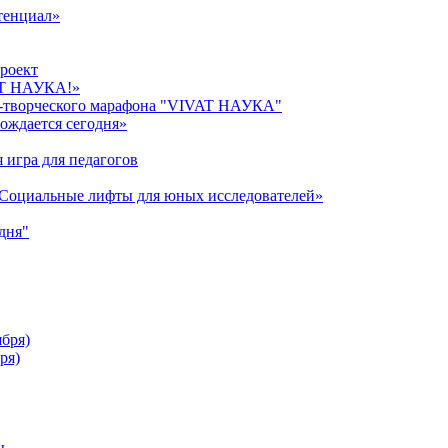
тенциал»
роект
AT НАУКА!»
о-творческого марафона "VIVAT НАУКА"
ождается сегодня»
 игра для педагогов
«Cоциальные лифты для юных исследователей»
дня"
ября)
ря)
ы