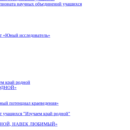
пионата научных объединений учащихся
от «Юный исследователь»
ем край родной
РОДНОЙ»
ьный потенциал краеведения»
т учащихся "Изучаем край родной"
 РОДНОЙ, НАВЕК ЛЮБИМЫЙ»