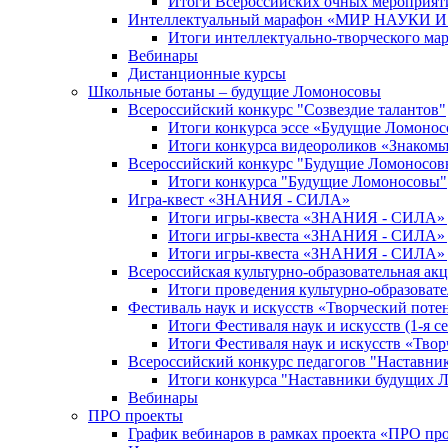
Итоги Всероссийских очных мероприяти
Интеллектуальный марафон «МИР НАУКИ
Итоги интеллектуально-творческого ма
Вебинары
Дистанционные курсы
Школьные ботаны – будущие Ломоносовы
Всероссийский конкурс "Созвездие талантов"
Итоги конкурса эссе «Будущие Ломоно
Итоги конкурса видеороликов «Знакомьт
Всероссийский конкурс "Будущие Ломоносов
Итоги конкурса "Будущие Ломоносовы"
Игра-квест «ЗНАНИЯ - СИЛА»
Итоги игры-квеста «ЗНАНИЯ - СИЛА» д
Итоги игры-квеста «ЗНАНИЯ - СИЛА» д
Итоги игры-квеста «ЗНАНИЯ - СИЛА» д
Всероссийская культурно-образовательная а
Итоги проведения культурно-образоват
Фестиваль наук и искусств «Творческий поте
Итоги Фестиваля наук и искусств (1-я се
Итоги Фестиваля наук и искусств «Твор
Всероссийский конкурс педагогов "Наставн
Итоги конкурса "Наставники будущих 
Вебинары
ПРО проекты
График вебинаров в рамках проекта «ПРО пр