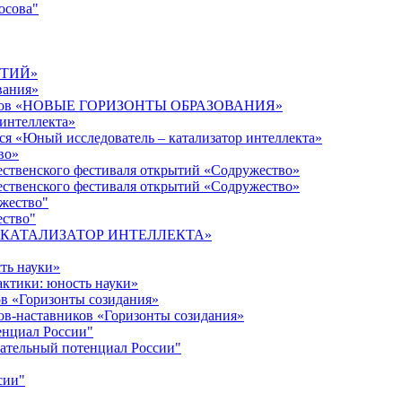
осова"
ЫТИЙ»
вания»
дагогов «НОВЫЕ ГОРИЗОНТЫ ОБРАЗОВАНИЯ»
 интеллекта»
ся «Юный исследователь – катализатор интеллекта»
во»
ественского фестиваля открытий «Содружество»
ественского фестиваля открытий «Содружество»
ужество"
ество"
кта «КАТАЛИЗАТОР ИНТЕЛЛЕКТА»
ть науки»
ктики: юность науки»
ов «Горизонты созидания»
ов-наставников «Горизонты созидания»
енциал России"
ательный потенциал России"
сии"