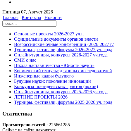
Пятница 07, Август 2026
Главная
|
Контакты
|
Новости
Основные проекты 2026-2027 уч.г.
Официальные документы органов власти
Всероссийские очные конференции (2026-2027 г.)
Турниры, фестивали, форумы 2026-2027 уч. года
Онлайн-турниры, конкурсы 2026-2027 уч.года
СМИ о нас
Школа наставничества «Юность науки»
Космический импульс для юных исследователей
Инженерные кадры будущего
Будущее науки: поколение инноваций
Конкурсы президентских грантов (архив)
Онлайн-турниры, конкурсы 2025-2026 уч.года
ЛЕТНИЕ ПРОЕКТЫ 2026
Турниры, фестивали, форумы 2025-2026 уч. года
Статистика
Просмотрено статей
: 225661285
Сейчас на сайте находятся: