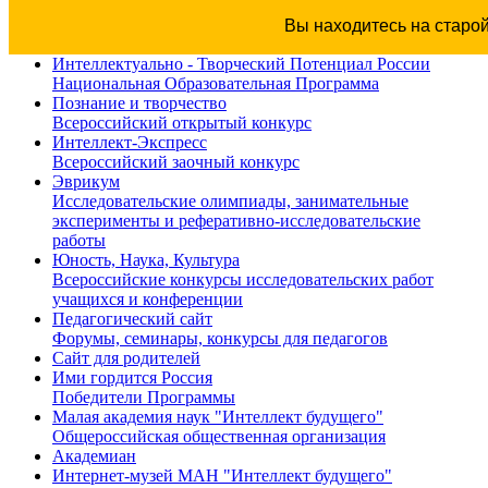
Вы находитесь на старо
Интеллектуально - Творческий Потенциал России
Национальная Образовательная Программа
Познание и творчество
Всероссийский открытый конкурс
Интеллект-Экспресс
Всероссийский заочный конкурс
Эврикум
Исследовательские олимпиады, занимательные
эксперименты и реферативно-исследовательские
работы
Юность, Наука, Культура
Всероссийские конкурсы исследовательских работ
учащихся и конференции
Педагогический сайт
Форумы, семинары, конкурсы для педагогов
Сайт для родителей
Ими гордится Россия
Победители Программы
Малая академия наук "Интеллект будущего"
Общероссийская общественная организация
Академиан
Интернет-музей МАН "Интеллект будущего"