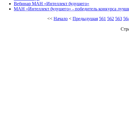
Вебинар МАН «Интеллект будущего»
МАН «Интеллект будущего» - победитель конкурса лучш
<<
Начало
<
Предыдущая
561
562
563
56
Стр