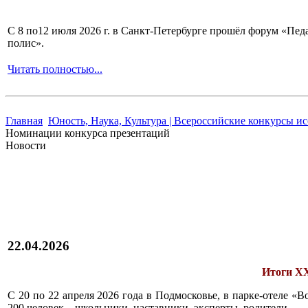
С 8 по12 июля 2026 г. в Санкт-Петербурге прошёл форум «П
полис».
Читать полностью...
Главная
Юность, Наука, Культура | Всероссийские конкурсы и
Номинации конкурса презентаций
Новости
22.04.2026
Итоги XX
С 20 по 22 апреля 2026 года в Подмосковье, в парке-отеле 
200 человек – школьники, наставники, эксперты, родители.