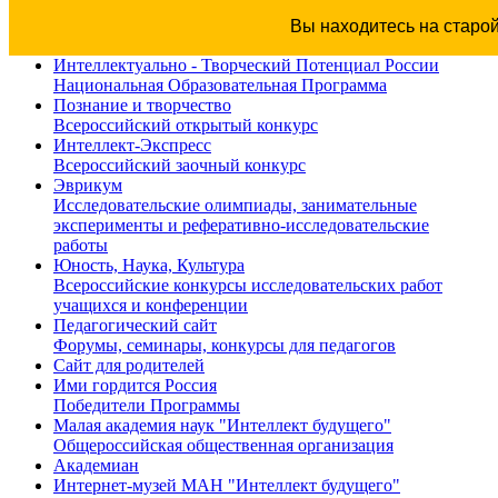
Вы находитесь на старо
Интеллектуально - Творческий Потенциал России
Национальная Образовательная Программа
Познание и творчество
Всероссийский открытый конкурс
Интеллект-Экспресс
Всероссийский заочный конкурс
Эврикум
Исследовательские олимпиады, занимательные
эксперименты и реферативно-исследовательские
работы
Юность, Наука, Культура
Всероссийские конкурсы исследовательских работ
учащихся и конференции
Педагогический сайт
Форумы, семинары, конкурсы для педагогов
Сайт для родителей
Ими гордится Россия
Победители Программы
Малая академия наук "Интеллект будущего"
Общероссийская общественная организация
Академиан
Интернет-музей МАН "Интеллект будущего"