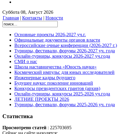
Суббота 08, Август 2026
Главная
|
Контакты
|
Новости
Основные проекты 2026-2027 уч.г.
Официальные документы органов власти
Всероссийские очные конференции (2026-2027 г.)
Турниры, фестивали, форумы 2026-2027 уч. года
Онлайн-турниры, конкурсы 2026-2027 уч.года
СМИ о нас
Школа наставничества «Юность науки»
Космический импульс для юных исследователей
Инженерные кадры будущего
Будущее науки: поколение инноваций
Конкурсы президентских грантов (архив)
Онлайн-турниры, конкурсы 2025-2026 уч.года
ЛЕТНИЕ ПРОЕКТЫ 2026
Турниры, фестивали, форумы 2025-2026 уч. года
Статистика
Просмотрено статей
: 225703695
Сейчас на сайте находятся: