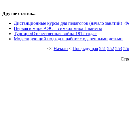
Другие статьи...
Дистанционные курсы для педагогов (начало занятий)_Ф
Первая в мире АЭС – символ мира Планеты
Турнир «Отечественная война 1812 года»
Моделирующий подход в работе с одаренными детьми
<<
Начало
<
Предыдущая
551
552
553
55
Стр