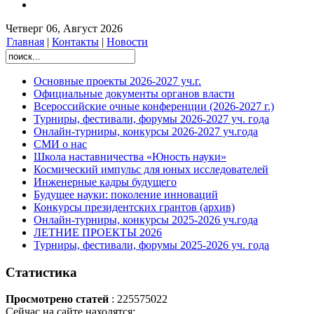
Четверг 06, Август 2026
Главная
|
Контакты
|
Новости
Основные проекты 2026-2027 уч.г.
Официальные документы органов власти
Всероссийские очные конференции (2026-2027 г.)
Турниры, фестивали, форумы 2026-2027 уч. года
Онлайн-турниры, конкурсы 2026-2027 уч.года
СМИ о нас
Школа наставничества «Юность науки»
Космический импульс для юных исследователей
Инженерные кадры будущего
Будущее науки: поколение инноваций
Конкурсы президентских грантов (архив)
Онлайн-турниры, конкурсы 2025-2026 уч.года
ЛЕТНИЕ ПРОЕКТЫ 2026
Турниры, фестивали, форумы 2025-2026 уч. года
Статистика
Просмотрено статей
: 225575022
Сейчас на сайте находятся: