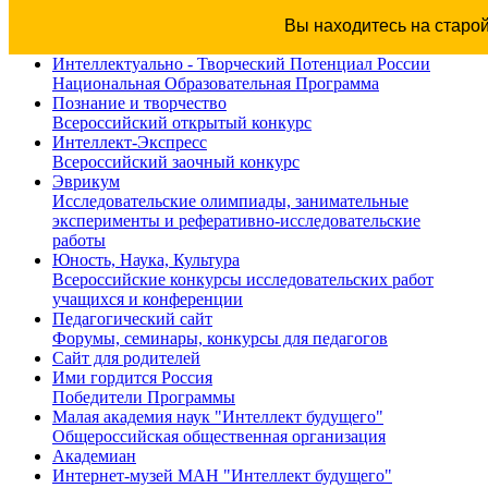
Вы находитесь на старо
Интеллектуально - Творческий Потенциал России
Национальная Образовательная Программа
Познание и творчество
Всероссийский открытый конкурс
Интеллект-Экспресс
Всероссийский заочный конкурс
Эврикум
Исследовательские олимпиады, занимательные
эксперименты и реферативно-исследовательские
работы
Юность, Наука, Культура
Всероссийские конкурсы исследовательских работ
учащихся и конференции
Педагогический сайт
Форумы, семинары, конкурсы для педагогов
Сайт для родителей
Ими гордится Россия
Победители Программы
Малая академия наук "Интеллект будущего"
Общероссийская общественная организация
Академиан
Интернет-музей МАН "Интеллект будущего"