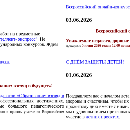
Всероссийский онлайн-конку
03.06.2026
Всероссийский
работ на предметные
теллект- экспресс"
. Не
Уважаемые педагоги, дорогие
дународных конкурсов. Ждем
проходить
5 июня 2026 года в 12.00 по мс
ущее»
С ДНЁМ ЗАЩИТЫ ДЕТЕЙ!
01.06.2026
ание: взгляд в будущее»!
дагогов «Образование: взгляд в
Поздравляем вас с началом лет
офессиональных достижениях,
здоровы и счастливы, чтобы их 
ью большого педагогического
прожитому дню вместе с ними.
мы с удовольствием приглашаем
ап и принять участие во Всероссийском
участие в
летних проектах
.