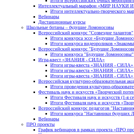
Итоги Всероссийских очных мероприяти
Интеллектуальный марафон «МИР НАУКИ
Итоги интеллектуально-творческого ма
Вебинары
Дистанционные курсы
Школьные ботаны – будущие Ломоносовы
Всероссийский конкурс "Созвездие талантов"
Итоги конкурса эссе «Будущие Ломоно
Итоги конкурса видеороликов «Знакомьт
Всероссийский конкурс "Будущие Ломоносов
Итоги конкурса "Будущие Ломоносовы"
Игра-квест «ЗНАНИЯ - СИЛА»
Итоги игры-квеста «ЗНАНИЯ - СИЛА» д
Итоги игры-квеста «ЗНАНИЯ - СИЛА» д
Итоги игры-квеста «ЗНАНИЯ - СИЛА» д
Всероссийская культурно-образовательная а
Итоги проведения культурно-образоват
Фестиваль наук и искусств «Творческий поте
Итоги Фестиваля наук и искусств (1-я се
Итоги Фестиваля наук и искусств «Твор
Всероссийский конкурс педагогов "Наставн
Итоги конкурса "Наставники будущих 
Вебинары
ПРО проекты
График вебинаров в рамках проекта «ПРО пр