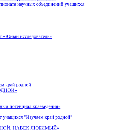
пионата научных объединений учащихся
от «Юный исследователь»
ем край родной
РОДНОЙ»
ьный потенциал краеведения»
т учащихся "Изучаем край родной"
 РОДНОЙ, НАВЕК ЛЮБИМЫЙ»