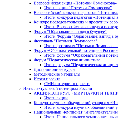
Всероссийская акция «Потомки Ломоносова»
Итоги акции "Потомки Ломоносова"
Всероссийский конкурс педагогов "Потенциа
Итоги конкурса педагогов «Потенциал 
Конкурс исследовательских и проектных рабо
Итоги Всероссийского конкурса исслед
Форум "Образование: взгляд в будущее"
Итоги Форума "Образование: взгляд в б
Фестиваль "Потомки Ломоносова"
Итоги фестиваля "Потомки Ломоносова
Форум «Образовательный потенциал России»
Итоги форума "Образовательный потен
Форум "Педагогическая инициатива"
Итоги форума "Педагогическая инициа
Дистанционные курсы
Методические материалы
Итоги проекта
СМИ-интернет о проекте
Интеллектуальный потенциал России
АКЦИЯ-КОНКУРС «МИР НАУКИ И ТЕХН
Итоги акции
Конкурс научных объединений учащихся «Ин
Итоги конкурса научных объединений 
Национальный Чемпионат "Интеллектуальны
Итоги Национального чемпионата науч