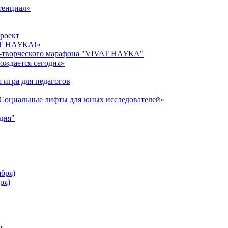
тенциал»
роект
AT НАУКА!»
о-творческого марафона "VIVAT НАУКА"
ождается сегодня»
 игра для педагогов
«Cоциальные лифты для юных исследователей»
дня"
ября)
ря)
ы