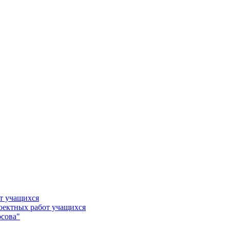
т учащихся
роектных работ учащихся
сова"