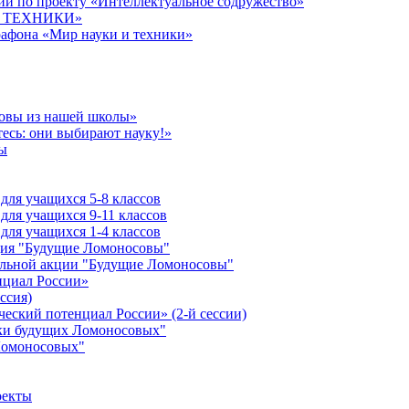
й по проекту «Интеллектуальное содружество»
 И ТЕХНИКИ»
рафона «Мир науки и техники»
совы из нашей школы»
есь: они выбирают науку!»
ы
ля учащихся 5-8 классов
ля учащихся 9-11 классов
ля учащихся 1-4 классов
кция "Будущие Ломоносовы"
ельной акции "Будущие Ломоносовы"
нциал России»
ссия)
ческий потенциал России» (2-й сессии)
ики будущих Ломоносовых"
Ломоносовых"
оекты