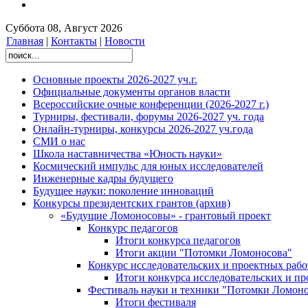
Суббота 08, Август 2026
Главная
|
Контакты
|
Новости
Основные проекты 2026-2027 уч.г.
Официальные документы органов власти
Всероссийские очные конференции (2026-2027 г.)
Турниры, фестивали, форумы 2026-2027 уч. года
Онлайн-турниры, конкурсы 2026-2027 уч.года
СМИ о нас
Школа наставничества «Юность науки»
Космический импульс для юных исследователей
Инженерные кадры будущего
Будущее науки: поколение инноваций
Конкурсы президентских грантов (архив)
«Будущие Ломоносовы» - грантовый проект
Конкурс педагогов
Итоги конкурса педагогов
Итоги акции "Потомки Ломоносова"
Конкурс исследовательских и проектных рабо
Итоги конкурса исследовательских и п
Фестиваль науки и техники "Потомки Ломоно
Итоги фестиваля