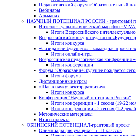
Педагогический форум «Образовательный по
Вебинары
Альманах
НАУЧНЫЙ ПОТЕНЦИАЛ РОССИИ - грантовый п
Интеллектуально-творческий марафон «VIV
Итоги Всероссийского интеллектуальн
Всероссийский конкурс педагогов «Будущее р
Итоги конкурса
«Cозидатели будущего» - командная проектная
Итоги онлайн-игры
Всероссийская педагогическая конференция 
Итоги конференции
Форум "Образование: будущее рождается сего
Итоги форума
Дистанционные курсы
«Шаг в науку: вектор развития»
Итоги конкурса
Конференция "Научный потенциал России"
Итоги конференции - 1 сессия (19-22 но
Итоги конференции - 2 сессия (1-2 декаб
Методические материалы
Итоги проекта
ОБНИНСКИЙ ПОТЕНЦИАЛ-грантовый проект
Олимпиады для учащихся 5 -11 классов
Интеллектуально-творческие олимпиад