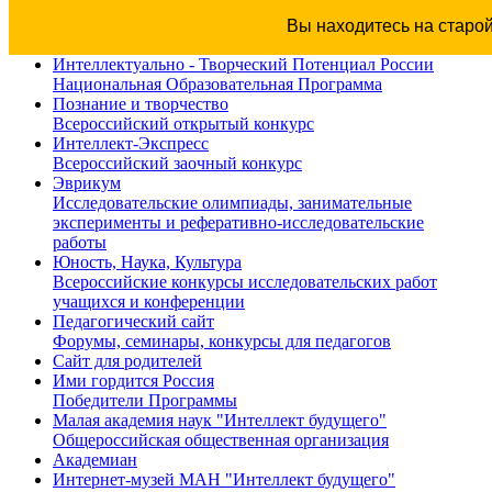
Вы находитесь на старо
Интеллектуально - Творческий Потенциал России
Национальная Образовательная Программа
Познание и творчество
Всероссийский открытый конкурс
Интеллект-Экспресс
Всероссийский заочный конкурс
Эврикум
Исследовательские олимпиады, занимательные
эксперименты и реферативно-исследовательские
работы
Юность, Наука, Культура
Всероссийские конкурсы исследовательских работ
учащихся и конференции
Педагогический сайт
Форумы, семинары, конкурсы для педагогов
Сайт для родителей
Ими гордится Россия
Победители Программы
Малая академия наук "Интеллект будущего"
Общероссийская общественная организация
Академиан
Интернет-музей МАН "Интеллект будущего"