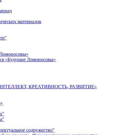
импиад
ических материалов
тр"
 Ломоносовы»
хся «Будущие Ломоносовы»
мы «ИНТЕЛЛЕКТ, КРЕАТИВНОСТЬ, РАЗВИТИЕ»
о»
о"
а"
лектуальное содружество"