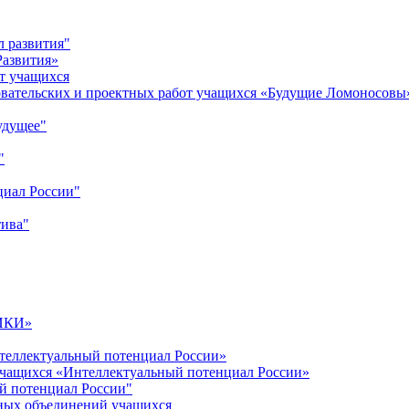
л развития"
Развития»
т учащихся
овательских и проектных работ учащихся «Будущие Ломоносовы
удущее"
"
циал России"
тива"
ИКИ»
теллектуальный потенциал России»
учащихся «Интеллектуальный потенциал России»
й потенциал России"
ных объединений учащихся