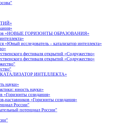
осова"
ЫТИЙ»
вания»
дагогов «НОВЫЕ ГОРИЗОНТЫ ОБРАЗОВАНИЯ»
 интеллекта»
ся «Юный исследователь – катализатор интеллекта»
во»
ественского фестиваля открытий «Содружество»
ественского фестиваля открытий «Содружество»
ужество"
ество"
кта «КАТАЛИЗАТОР ИНТЕЛЛЕКТА»
ть науки»
ктики: юность науки»
ов «Горизонты созидания»
ов-наставников «Горизонты созидания»
енциал России"
ательный потенциал России"
сии"