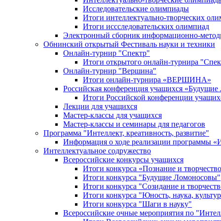
Исследовательские олимпиады
Итоги интеллектуально-творческих ол
Итоги иссследовательских олимпиад
Электронный сборник информационно-метод
Обнинский открытый Фестиваль науки и техники
Онлайн-турнир "Спектр"
Итоги открытого онлайн-турнира "Спек
Онлайн-турнир "Вершина"
Итоги онлайн-турнира «ВЕРШИНА»
Российская конференция учащихся «Будущие
Итоги Российской конференции учащи
Лекции для учащихся
Мастер-классы для учащихся
Мастер-классы и семинары для педагогов
Программа "Интеллект, креативность, развитие"
Информация о ходе реализации програм
Интеллектуальное содружество
Всероссийские конкурсы учащихся
Итоги конкурса «Познание и творчеств
Итоги конкурса "Будущие Ломоносовы"
Итоги конкурса "Созидание и творчеств
Итоги конкурса "Юность, наука, культур
Итоги конкурса "Шаги в науку"
Всероссийские очные мероприятия по "Интел