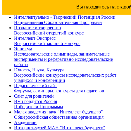
Вы находитесь на старо
Интеллектуально - Творческий Потенциал России
Национальная Образовательная Программа
Познание и творчество
Всероссийский открытый конкурс
Интеллект-Экспресс
Всероссийский заочный конкурс
Эврикум
Исследовательские олимпиады, занимательные
эксперименты и реферативно-исследовательские
работы
Юность, Наука, Культура
Всероссийские конкурсы исследовательских работ
учащихся и конференции
Педагогический сайт
Форумы, семинары, конкурсы для педагогов
Сайт для родителей
Ими гордится Россия
Победители Программы
Малая академия наук "Интеллект будущего"
Общероссийская общественная организация
Академиан
Интернет-музей МАН "Интеллект будущего"