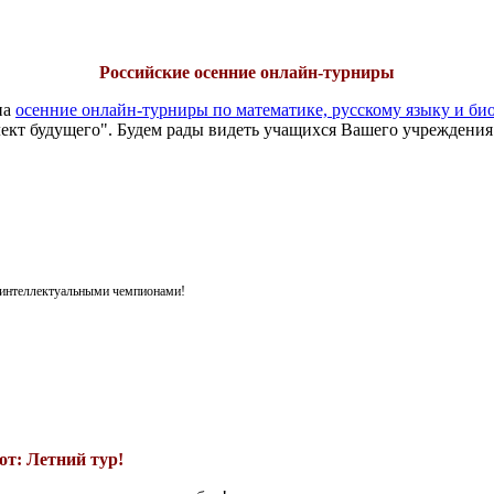
Российские осенние онлайн-турниры
на
осенние онлайн-турниры по математике, русскому языку и би
ект будущего". Будем рады видеть учащихся Вашего учреждения
я интеллектуальными чемпионами!
т: Летний тур!