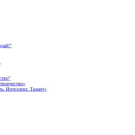
идай!"
.
ство"
творчество»
ь. Интеллект. Талант»