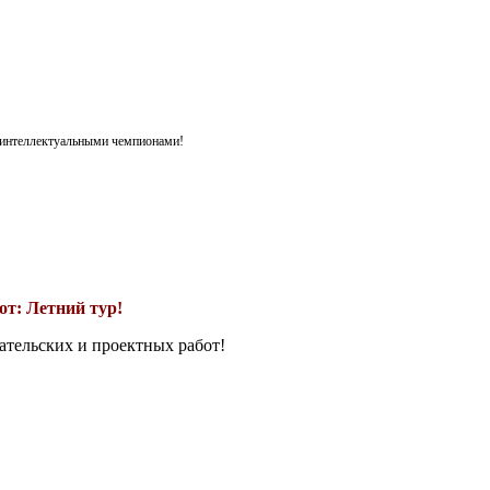
я интеллектуальными чемпионами!
т: Летний тур!
ательских и проектных работ!