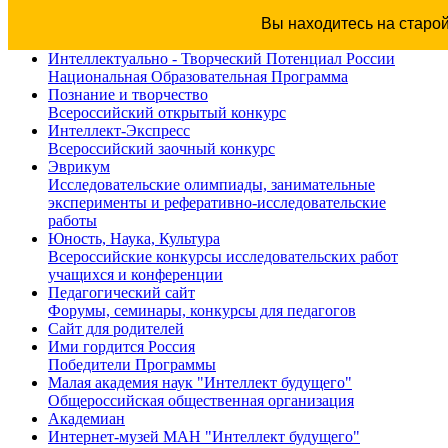
Вы находитесь на старо
Интеллектуально - Творческий Потенциал России
Национальная Образовательная Программа
Познание и творчество
Всероссийский открытый конкурс
Интеллект-Экспресс
Всероссийский заочный конкурс
Эврикум
Исследовательские олимпиады, занимательные
эксперименты и реферативно-исследовательские
работы
Юность, Наука, Культура
Всероссийские конкурсы исследовательских работ
учащихся и конференции
Педагогический сайт
Форумы, семинары, конкурсы для педагогов
Сайт для родителей
Ими гордится Россия
Победители Программы
Малая академия наук "Интеллект будущего"
Общероссийская общественная организация
Академиан
Интернет-музей МАН "Интеллект будущего"