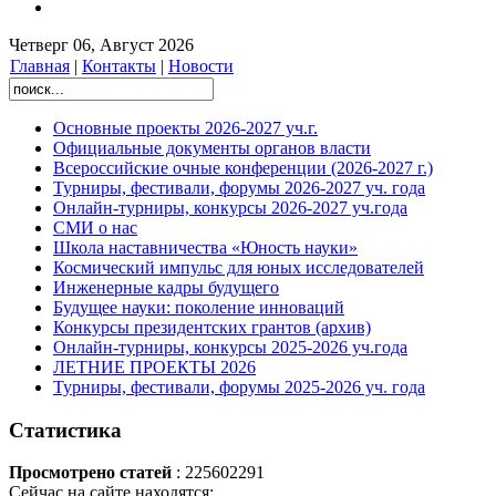
Четверг 06, Август 2026
Главная
|
Контакты
|
Новости
Основные проекты 2026-2027 уч.г.
Официальные документы органов власти
Всероссийские очные конференции (2026-2027 г.)
Турниры, фестивали, форумы 2026-2027 уч. года
Онлайн-турниры, конкурсы 2026-2027 уч.года
СМИ о нас
Школа наставничества «Юность науки»
Космический импульс для юных исследователей
Инженерные кадры будущего
Будущее науки: поколение инноваций
Конкурсы президентских грантов (архив)
Онлайн-турниры, конкурсы 2025-2026 уч.года
ЛЕТНИЕ ПРОЕКТЫ 2026
Турниры, фестивали, форумы 2025-2026 уч. года
Статистика
Просмотрено статей
: 225602291
Сейчас на сайте находятся: