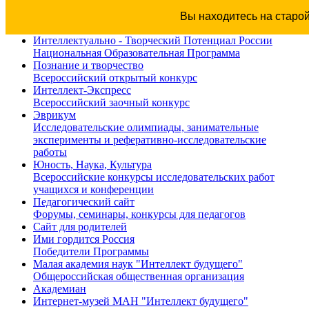
Вы находитесь на старо
Интеллектуально - Творческий Потенциал России
Национальная Образовательная Программа
Познание и творчество
Всероссийский открытый конкурс
Интеллект-Экспресс
Всероссийский заочный конкурс
Эврикум
Исследовательские олимпиады, занимательные
эксперименты и реферативно-исследовательские
работы
Юность, Наука, Культура
Всероссийские конкурсы исследовательских работ
учащихся и конференции
Педагогический сайт
Форумы, семинары, конкурсы для педагогов
Сайт для родителей
Ими гордится Россия
Победители Программы
Малая академия наук "Интеллект будущего"
Общероссийская общественная организация
Академиан
Интернет-музей МАН "Интеллект будущего"