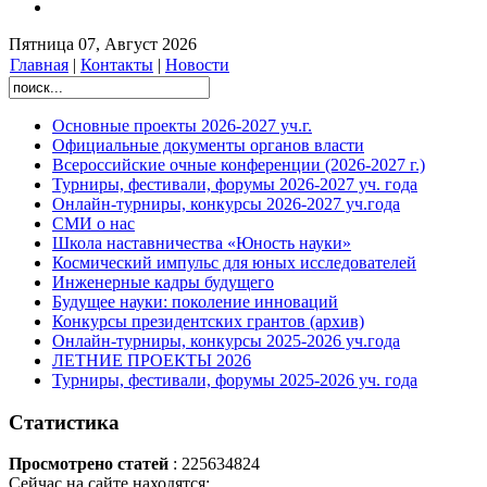
Пятница 07, Август 2026
Главная
|
Контакты
|
Новости
Основные проекты 2026-2027 уч.г.
Официальные документы органов власти
Всероссийские очные конференции (2026-2027 г.)
Турниры, фестивали, форумы 2026-2027 уч. года
Онлайн-турниры, конкурсы 2026-2027 уч.года
СМИ о нас
Школа наставничества «Юность науки»
Космический импульс для юных исследователей
Инженерные кадры будущего
Будущее науки: поколение инноваций
Конкурсы президентских грантов (архив)
Онлайн-турниры, конкурсы 2025-2026 уч.года
ЛЕТНИЕ ПРОЕКТЫ 2026
Турниры, фестивали, форумы 2025-2026 уч. года
Статистика
Просмотрено статей
: 225634824
Сейчас на сайте находятся: