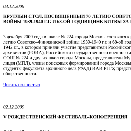
03.12.2009
КРУГЛЫЙ СТОЛ, ПОСВЯЩЕННЫЙ 70-ЛЕТИЮ СОВЕ
ВОЙНЫ 1939-1940 Г.Г. И 68-ОЙ ГОДОВЩИНЕ БИТВЫ З
3 декабря 2009 года в школе № 224 города Москвы состоялся 
летию Советско–Финляндской войны 1939-1940 г.г. и 68-ой го
1942 г.г., в котором приняли участие представители Российско
архивистов (РОИА), Российского государственного военного 
СОШ № 224 и других школ города Москвы, представители Му
лицея (МПЛ), члены поисковых формирований города Москвы 
студенты факультета архивного дела (ФАД) ИАИ РГГУ, предст
общественности.
Читать полностью
02.12.2009
V РОЖДЕСТВЕНСКИЙ ФЕСТИВАЛЬ-КОНФЕРЕНЦИЯ