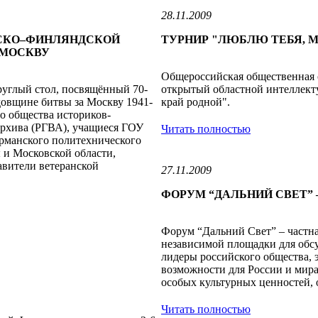
28.11.2009
ТСКО–ФИНЛЯНДСКОЙ
ТУРНИР "ЛЮБЛЮ ТЕБЯ, М
А МОСКВУ
Общероссийская общественная 
круглый стол, посвящённый 70-
открытый областной интеллект
довщине битвы за Москву 1941-
край родной".
го общества историков-
архива (РГВА), учащиеся ГОУ
Читать полностью
рманского политехнического
и Московской области,
авители ветеранской
27.11.2009
ФОРУМ “ДАЛЬНИЙ СВЕТ” 
Форум “Дальний Свет” – частна
независимой площадки для обс
лидеры российского общества, 
возможности для России и мира
особых культурных ценностей, 
Читать полностью