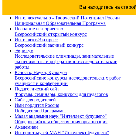
Вы находитесь на старо
Интеллектуально - Творческий Потенциал России
Национальная Образовательная Программа
Познание и творчество
Всероссийский открытый конкурс
Интеллект-Экспресс
Всероссийский заочный конкурс
Эврикум
Исследовательские олимпиады, занимательные
эксперименты и реферативно-исследовательские
работы
Юность, Наука, Культура
Всероссийские конкурсы исследовательских работ
учащихся и конференции
Педагогический сайт
Форумы, семинары, конкурсы для педагогов
Сайт для родителей
Ими гордится Россия
Победители Программы
Малая академия наук "Интеллект будущего"
Общероссийская общественная организация
Академиан
Интернет-музей МАН "Интеллект будущего"