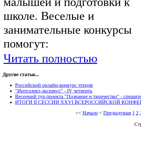
малышей и подготовки к
школе. Веселые и
занимательные конкурсы
помогут:
Читать полностью
Другие статьи...
Российский онлайн-конкурс чтецов
"Интеллект-экспресс" - IV четверть
Весенний тур проекта "Познание и творчество" - спешите
ИТОГИ II СЕССИИ XXVI ВСЕРОССИЙСКОЙ КОНФ
<<
Начало
<
Предыдущая
1
2
Ст