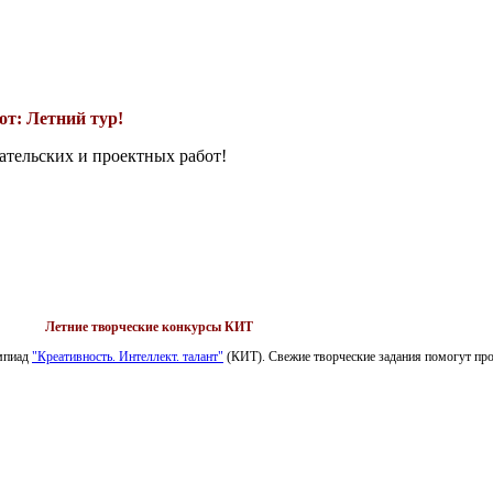
т: Летний тур!
ательских и проектных работ!
Летние творческие конкурсы КИТ
импиад
"Креативность. Интеллект. талант"
(КИТ). Свежие творческие задания помогут пров