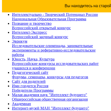
Вы находитесь на старо
Интеллектуально - Творческий Потенциал России
Национальная Образовательная Программа
Познание и творчество
Всероссийский открытый конкурс
Интеллект-Экспресс
Всероссийский заочный конкурс
Эврикум
Исследовательские олимпиады, занимательные
эксперименты и реферативно-исследовательские
работы
Юность, Наука, Культура
Всероссийские конкурсы исследовательских работ
учащихся и конференции
Педагогический сайт
Форумы, семинары, конкурсы для педагогов
Сайт для родителей
Ими гордится Россия
Победители Программы
Малая академия наук "Интеллект будущего"
Общероссийская общественная организация
Академиан
Интернет-музей МАН "Интеллект будущего"