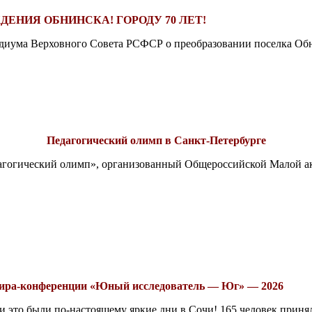
ДЕНИЯ ОБНИНСКА! ГОРОДУ 70 ЛЕТ!
езидиума Верховного Совета РСФСР о преобразовании поселка Обн
Педагогический олимп в Санкт-Петербурге
едагогический олимп», организованный Общероссийской Малой 
рнира-конференции «Юный исследователь — Юг» — 2026
это были по-настоящему яркие дни в Сочи! 165 человек принял