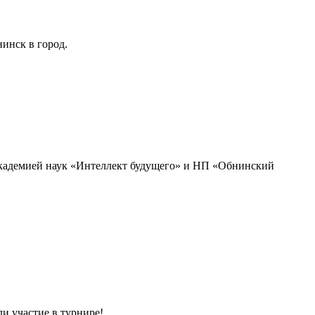
инск в город.
академией наук «Интеллект будущего» и НП «Обнинский
и участие в турнире!