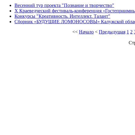
Весенний тур проекта "Познание и творчество"
X Краеведческий фестиваль-конференция «Гостеприимны
Конкурсы "Креативность. Интеллект. Талант"
Сборник «БУДУЩИЕ ЛОМОНОСОВЫ» Калужской обла
<<
Начало
<
Предыдущая
1
2
Ст