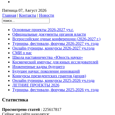
Пятница 07, Август 2026
Главная
|
Контакты
|
Новости
Основные проекты 2026-2027 уч.г.
Официальные документы органов власти
Всероссийские очные конференции (2026-2027 г.)
Турниры, фестивали, форумы 2026-2027 уч. года
Онлайн-турниры, конкурсы 2026-2027 уч.года
СМИ о нас
Школа наставничества «Юность науки»
Космический импульс для юных исследователей
Инженерные кадры будущего
Будущее науки: поколение инноваций
Конкурсы президентских грантов (архив)
Онлайн-турниры, конкурсы 2025-2026 уч.года
ЛЕТНИЕ ПРОЕКТЫ 2026
Турниры, фестивали, форумы 2025-2026 уч. года
Статистика
Просмотрено статей
: 225617817
Сейчас на сайте находятся: