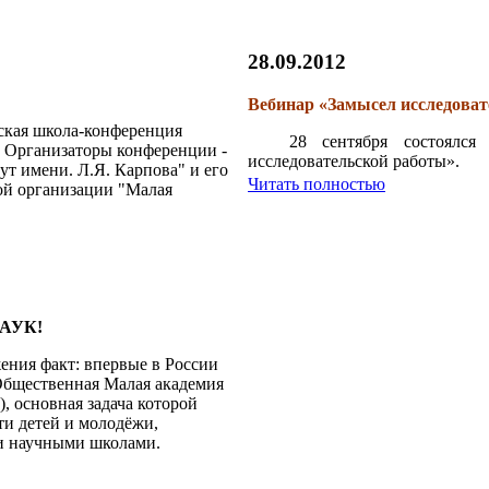
28.09.2012
Вебинар «Замысел исследоват
йская школа-конференция
28 сентября состоялс
 Организаторы конференции -
исследовательской работы».
т имени. Л.Я. Карпова" и его
Читать полностью
й организации "Малая
АУК!
ения факт: впервые в России
Общественная Малая академия
, основная задача которой
ти детей и молодёжи,
ми научными школами.