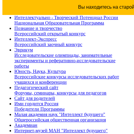
Вы находитесь на старо
Интеллектуально - Творческий Потенциал России
Национальная Образовательная Программа
Познание и творчество
Всероссийский открытый конкурс
Интеллект-Экспресс
Всероссийский заочный конкурс
Эврикум
Исследовательские олимпиады, занимательные
эксперименты и реферативно-исследовательские
работы
Юность, Наука, Культура
Всероссийские конкурсы исследовательских работ
учащихся и конференции
Педагогический сайт
Форумы, семинары, конкурсы для педагогов
Сайт для родителей
Ими гордится Россия
Победители Программы
Малая академия наук "Интеллект будущего"
Общероссийская общественная организация
Академиан
Интернет-музей МАН "Интеллект будущего"