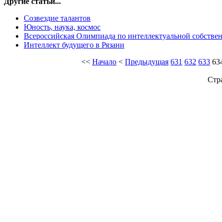
Другие статьи...
Созвездие талантов
Юность, наука, космос
Всероссийская Олимпиада по интеллектуальной собстве
Интеллект будущего в Рязани
<<
Начало
<
Предыдущая
631
632
633
63
Стр