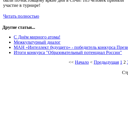
были по-настоящему яркие дни в Сочи! 165 человек приняли
участие в турнире!
Читать полностью
Другие статьи...
С Днём мирного атома!
Межкультурный диалог
МАН «Интеллект будущего» - победитель конкурса Прези
Итоги конкурса "Образовательный потенциал России"
<<
Начало
<
Предыдущая
1
2
Ст