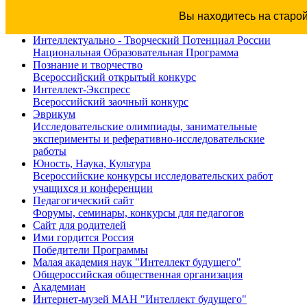
Вы находитесь на старо
Интеллектуально - Творческий Потенциал России
Национальная Образовательная Программа
Познание и творчество
Всероссийский открытый конкурс
Интеллект-Экспресс
Всероссийский заочный конкурс
Эврикум
Исследовательские олимпиады, занимательные
эксперименты и реферативно-исследовательские
работы
Юность, Наука, Культура
Всероссийские конкурсы исследовательских работ
учащихся и конференции
Педагогический сайт
Форумы, семинары, конкурсы для педагогов
Сайт для родителей
Ими гордится Россия
Победители Программы
Малая академия наук "Интеллект будущего"
Общероссийская общественная организация
Академиан
Интернет-музей МАН "Интеллект будущего"