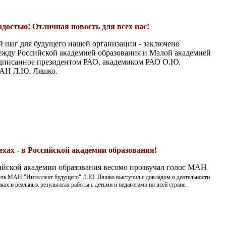
достью! Отличная новость для всех нас!
й шаг для будущего нашей организации - заключено
ежду Российской академией образования и Малой академией
одписанное президентом РАО, академиком РАО О.Ю.
МАН Л.Ю. Ляшко.
хах - в Российской академии образования!
ийской академии образования весомо прозвучал голос МАН
ель МАН "Интеллект будущего" Л.Ю. Ляшко выступил с докладом о деятельности
ках и реальных результатах работы с детьми и педагогами по всей стране.