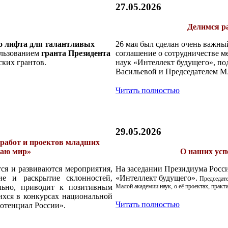
27.05.2026
Делимся ра
о лифта для талантливых
26 мая был сделан очень важны
ользованием
гранта Президента
соглашение о сотрудничестве м
ских грантов.
наук «Интеллект будущего», п
Васильевой и Председателем 
Читать полностью
29.05.2026
работ и проектов младших
наю мир»
О наших успе
ся и развиваются мероприятия,
На заседании Президиума Росс
ие и раскрытие склонностей,
«Интеллект будущего».
Председат
ально, приводит к позитивным
Малой академии наук, о её проектах, практи
щихся в конкурсах национальной
Читать полностью
отенциал России».