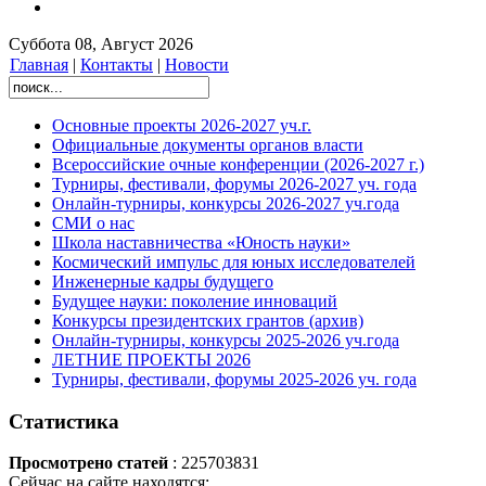
Суббота 08, Август 2026
Главная
|
Контакты
|
Новости
Основные проекты 2026-2027 уч.г.
Официальные документы органов власти
Всероссийские очные конференции (2026-2027 г.)
Турниры, фестивали, форумы 2026-2027 уч. года
Онлайн-турниры, конкурсы 2026-2027 уч.года
СМИ о нас
Школа наставничества «Юность науки»
Космический импульс для юных исследователей
Инженерные кадры будущего
Будущее науки: поколение инноваций
Конкурсы президентских грантов (архив)
Онлайн-турниры, конкурсы 2025-2026 уч.года
ЛЕТНИЕ ПРОЕКТЫ 2026
Турниры, фестивали, форумы 2025-2026 уч. года
Статистика
Просмотрено статей
: 225703831
Сейчас на сайте находятся: