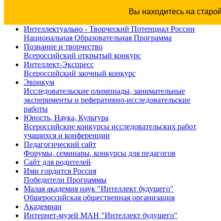
Вы находитесь на старо
Интеллектуально - Творческий Потенциал России
Национальная Образовательная Программа
Познание и творчество
Всероссийский открытый конкурс
Интеллект-Экспресс
Всероссийский заочный конкурс
Эврикум
Исследовательские олимпиады, занимательные
эксперименты и реферативно-исследовательские
работы
Юность, Наука, Культура
Всероссийские конкурсы исследовательских работ
учащихся и конференции
Педагогический сайт
Форумы, семинары, конкурсы для педагогов
Сайт для родителей
Ими гордится Россия
Победители Программы
Малая академия наук "Интеллект будущего"
Общероссийская общественная организация
Академиан
Интернет-музей МАН "Интеллект будущего"