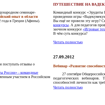
ПУТЕШЕСТВИЕ НА ВАДЕ
дународном семинаре-
Командный конкурс «Эрудиты Ро
ийский опыт в области
проведении игры «Вадекумеку
2 года в Греции (Афины).
Вы ещё не провели эту игру? Ск
конкурсы
. А для педагогов пр
заочном конкурсе
«Игровые тех
В чём суть конкурса?
Читать полностью
27.09.2012
и поступать отзывы о
Вебинар «Развитие способнос
ы России» - командные
27 сентября Общероссийс
еменным участием в Российском
педагогических вебинаров. 
способностей личности как тре
Читать полностью