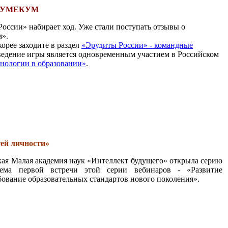
КУМЕКУМ
ссии» набирает ход. Уже стали поступать отзывы о
м».
орее заходите в раздел
«Эрудиты России» - командные
оведение игры является одновременным участием в Российском
нологии в образовании»
.
тей личности»
кая Малая академия наук «Интеллект будущего» открыла серию
Тема первой встречи этой серии вебинаров - «Развитие
бование образовательных стандартов нового поколения».