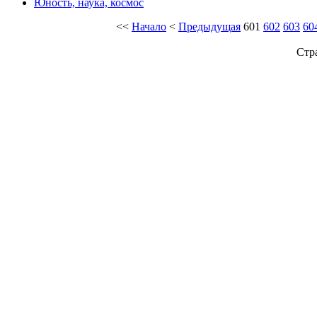
Юность, наука, космос
<<
Начало
<
Предыдущая
601
602
603
60
Стр