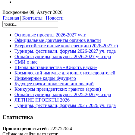
Воскресенье 09, Август 2026
Главная
|
Контакты
|
Новости
Основные проекты 2026-2027 уч.г.
Официальные документы органов власти
Всероссийские очные конференции (2026-2027 г.)
Турниры, фестивали, форумы 2026-2027 уч. года
Онлайн-турниры, конкурсы 2026-2027 уч.года
СМИ о нас
Школа наставничества «Юность науки»
Космический импульс для юных исследователей
Инженерные кадры будущего
Будущее науки: поколение инноваций
Конкурсы президентских грантов (архив)
Онлайн-турниры, конкурсы 2025-2026 уч.года
ЛЕТНИЕ ПРОЕКТЫ 2026
Турниры, фестивали, форумы 2025-2026 уч. года
Статистика
Просмотрено статей
: 225752624
Сейчас на сайте находятся: