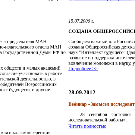
15.07.2006 г.
СОЗДАНА ОБЩЕРОССИЙС
реча председателя МАН
Сообщаем важный для Российск
но-издательского отдела МАН
создана Общероссийская детск
та Государственной Думы РФ по
наук "Интеллект будущего" (да
развитие и поддержка интеллек
вовлечение молодежи в науку, 
х обществ и малых академий
Подробнее >>
согласие участвовать в работе
тельской деятельностью, в
победителей Всероссийских
ект будущего» и другие.
28.09.2012
Вебинар «Замысел исследоват
28 сентября состоялс
исследовательской работы».
Читать полностью
йская школа-конференция