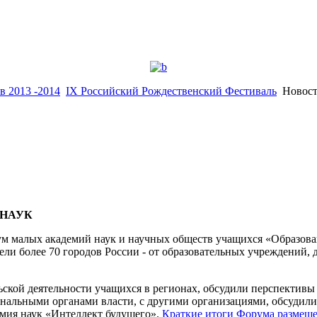
в 2013 -2014
IX Российский Рождественский Фестиваль
Новос
 НАУК
рум малых академий наук и научных обществ учащихся «Образов
ли более 70 городов России - от образовательных учреждений,
ской деятельности учащихся в регионах, обсудили перспективы
нальными органами власти, с другими организациями, обсудили 
мия наук «Интеллект будущего».
Краткие итоги Форума размеще