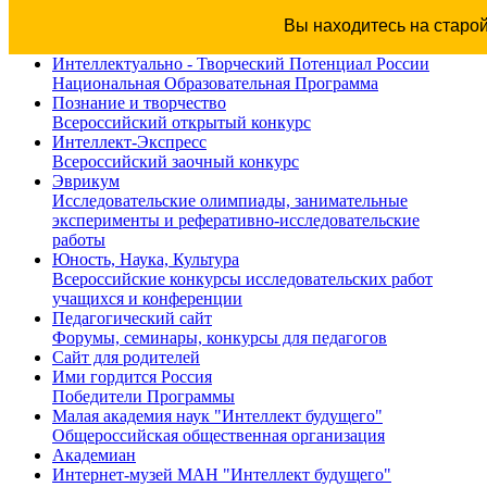
Вы находитесь на старо
Интеллектуально - Творческий Потенциал России
Национальная Образовательная Программа
Познание и творчество
Всероссийский открытый конкурс
Интеллект-Экспресс
Всероссийский заочный конкурс
Эврикум
Исследовательские олимпиады, занимательные
эксперименты и реферативно-исследовательские
работы
Юность, Наука, Культура
Всероссийские конкурсы исследовательских работ
учащихся и конференции
Педагогический сайт
Форумы, семинары, конкурсы для педагогов
Сайт для родителей
Ими гордится Россия
Победители Программы
Малая академия наук "Интеллект будущего"
Общероссийская общественная организация
Академиан
Интернет-музей МАН "Интеллект будущего"