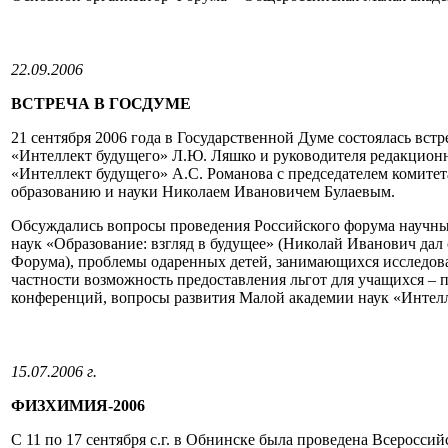
22.09.2006
ВСТРЕЧА В ГОСДУМЕ
21 сентября 2006 года в Государственной Думе состоялась вст
«Интеллект будущего» Л.Ю. Ляшко и руководителя редакцион
«Интеллект будущего» А.С. Романова с председателем комите
образованию и науки Николаем Ивановичем Булаевым.
Обсуждались вопросы проведения Российского форума научны
наук «Образование: взгляд в будущее» (Николай Иванович дал 
Форума), проблемы одаренных детей, занимающихся исследова
частности возможность предоставления льгот для учащихся – 
конференций, вопросы развития Малой академии наук «Интелл
15.07.2006 г.
ФИЗХИМИЯ-2006
С 11 по 17 сентября с.г. в Обнинске была проведена Всеросси