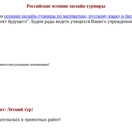
Российские осенние онлайн-турниры
на
осенние онлайн-турниры по математике, русскому языку и би
ект будущего". Будем рады видеть учащихся Вашего учреждения
я интеллектуальными чемпионами!
т: Летний тур!
ательских и проектных работ!