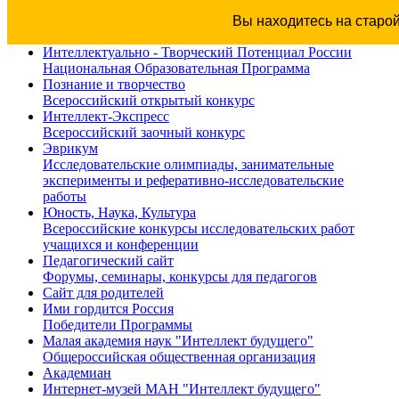
Вы находитесь на старо
Интеллектуально - Творческий Потенциал России
Национальная Образовательная Программа
Познание и творчество
Всероссийский открытый конкурс
Интеллект-Экспресс
Всероссийский заочный конкурс
Эврикум
Исследовательские олимпиады, занимательные
эксперименты и реферативно-исследовательские
работы
Юность, Наука, Культура
Всероссийские конкурсы исследовательских работ
учащихся и конференции
Педагогический сайт
Форумы, семинары, конкурсы для педагогов
Сайт для родителей
Ими гордится Россия
Победители Программы
Малая академия наук "Интеллект будущего"
Общероссийская общественная организация
Академиан
Интернет-музей МАН "Интеллект будущего"