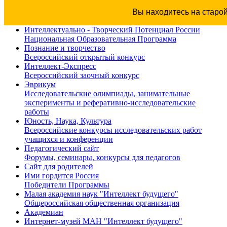
Вы находитесь на старо
Интеллектуально - Творческий Потенциал России
Национальная Образовательная Программа
Познание и творчество
Всероссийский открытый конкурс
Интеллект-Экспресс
Всероссийский заочный конкурс
Эврикум
Исследовательские олимпиады, занимательные
эксперименты и реферативно-исследовательские
работы
Юность, Наука, Культура
Всероссийские конкурсы исследовательских работ
учащихся и конференции
Педагогический сайт
Форумы, семинары, конкурсы для педагогов
Сайт для родителей
Ими гордится Россия
Победители Программы
Малая академия наук "Интеллект будущего"
Общероссийская общественная организация
Академиан
Интернет-музей МАН "Интеллект будущего"