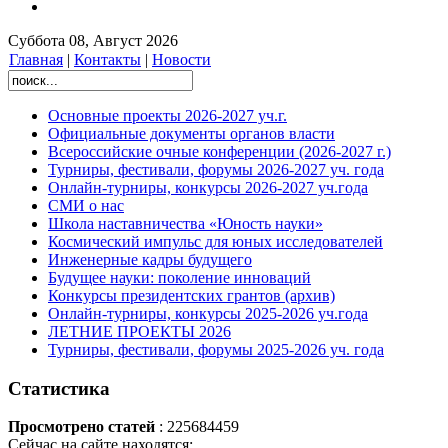
Суббота 08, Август 2026
Главная
|
Контакты
|
Новости
Основные проекты 2026-2027 уч.г.
Официальные документы органов власти
Всероссийские очные конференции (2026-2027 г.)
Турниры, фестивали, форумы 2026-2027 уч. года
Онлайн-турниры, конкурсы 2026-2027 уч.года
СМИ о нас
Школа наставничества «Юность науки»
Космический импульс для юных исследователей
Инженерные кадры будущего
Будущее науки: поколение инноваций
Конкурсы президентских грантов (архив)
Онлайн-турниры, конкурсы 2025-2026 уч.года
ЛЕТНИЕ ПРОЕКТЫ 2026
Турниры, фестивали, форумы 2025-2026 уч. года
Статистика
Просмотрено статей
: 225684459
Сейчас на сайте находятся: