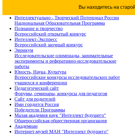
Вы находитесь на старо
Интеллектуально - Творческий Потенциал России
Национальная Образовательная Программа
Познание и творчество
Всероссийский открытый конкурс
Интеллект-Экспресс
Всероссийский заочный конкурс
Эврикум
Исследовательские олимпиады, занимательные
эксперименты и реферативно-исследовательские
работы
Юность, Наука, Культура
Всероссийские конкурсы исследовательских работ
учащихся и конференции
Педагогический сайт
Форумы, семинары, конкурсы для педагогов
Сайт для родителей
Ими гордится Россия
Победители Программы
Малая академия наук "Интеллект будущего"
Общероссийская общественная организация
Академиан
Интернет-музей МАН "Интеллект будущего"