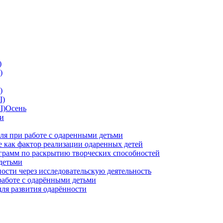
)
)
)
I)
II)Осень
ии
ля при работе с одаренными детьми
 как фактор реализации одаренных детей
грамм по раскрытию творческих способностей
детьми
ности через исследовательскую деятельность
работе с одарёнными детьми
для развития одарённости