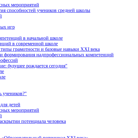
ссных мероприятий
тия способностей учеников средней школы
й
ных игр
петенций в начальной школе
енций в современной школе
типы грамотности и базовые навыки XXI века
сти формирования надпрофессиональных компетенций
рофессий
ие: будущее рождается сегодня"
ле
оле
ь учеников?"
для детей
ссных мероприятий
й
раскрытии потенциала человека
 «Образовательный потенциал XXI века»