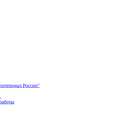
 потенциал России"
.
 работы