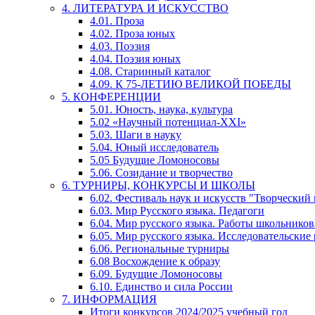
4. ЛИТЕРАТУРА И ИСКУССТВО
4.01. Проза
4.02. Проза юных
4.03. Поэзия
4.04. Поэзия юных
4.08. Старинный каталог
4.09. К 75-ЛЕТИЮ ВЕЛИКОЙ ПОБЕДЫ
5. КОНФЕРЕНЦИИ
5.01. Юность, наука, культура
5.02 «Научный потенциал-XXI»
5.03. Шаги в науку
5.04. Юный исследователь
5.05 Будущие Ломоносовы
5.06. Созидание и творчество
6. ТУРНИРЫ, КОНКУРСЫ И ШКОЛЫ
6.02. Фестиваль наук и искусств "Творческий
6.03. Мир Русского языка. Педагоги
6.04. Мир русского языка. Работы школьников
6.05. Мир русского языка. Исследовательские
6.06. Региональные турниры
6.08 Восхождение к образу
6.09. Будущие Ломоносовы
6.10. Единство и сила России
7. ИНФОРМАЦИЯ
Итоги конкурсов 2024/2025 учебный год