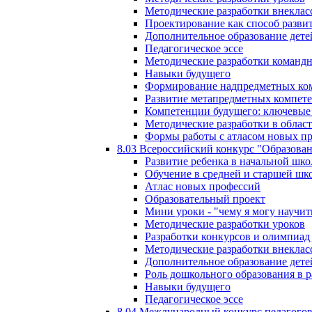
Методические разработки внекла
Проектирование как способ разви
Дополнительное образование дете
Педагогическое эссе
Методические разработки команд
Навыки будущего
Формирование надпредметных ком
Развитие метапредметных компет
Компетенции будущего: ключевые 
Методические разработки в обла
Формы работы с атласом новых п
8.03 Всероссийский конкурс "Образован
Развитие ребенка в начальной шко
Обучение в средней и старшей шк
Атлас новых профессий
Образовательный проект
Мини уроки - "чему я могу научит
Методические разработки уроков
Разработки конкурсов и олимпиад 
Методические разработки внекла
Дополнительное образование дете
Роль дошкольного образования в 
Навыки будущего
Педагогическое эссе
8.04 Международный конкурс педагогов