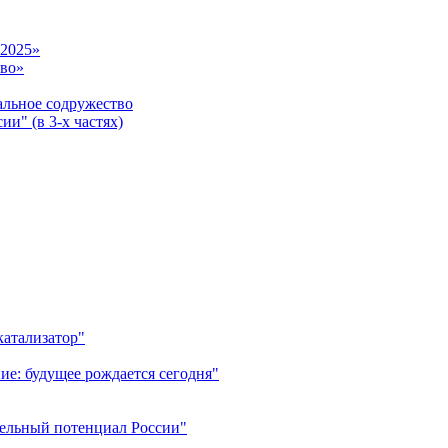
-2025»
тво»
ьное содружество
и" (в 3-х частях)
катализатор"
ие: будущее рождается сегодня"
тельный потенциал России"