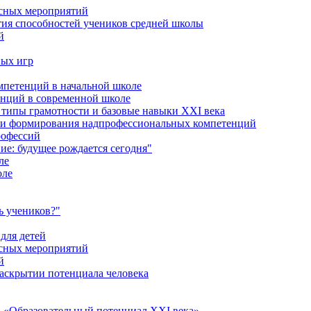
ссных мероприятий
тия способностей учеников средней школы
й
ных игр
петенций в начальной школе
енций в современной школе
типы грамотности и базовые навыки XXI века
сти формирования надпрофессиональных компетенций
рофессий
ие: будущее рождается сегодня"
ле
оле
ь учеников?"
для детей
ссных мероприятий
й
раскрытии потенциала человека
 «Образовательный потенциал XXI века»