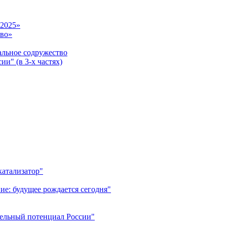
-2025»
тво»
ьное содружество
и" (в 3-х частях)
катализатор"
ие: будущее рождается сегодня"
тельный потенциал России"