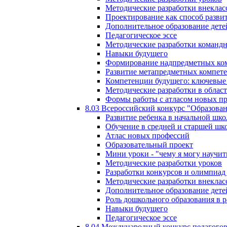
Методические разработки внекла
Проектирование как способ разви
Дополнительное образование дете
Педагогическое эссе
Методические разработки команд
Навыки будущего
Формирование надпредметных ком
Развитие метапредметных компет
Компетенции будущего: ключевые 
Методические разработки в обла
Формы работы с атласом новых п
8.03 Всероссийский конкурс "Образован
Развитие ребенка в начальной шко
Обучение в средней и старшей шк
Атлас новых профессий
Образовательный проект
Мини уроки - "чему я могу научит
Методические разработки уроков
Разработки конкурсов и олимпиад 
Методические разработки внекла
Дополнительное образование дете
Роль дошкольного образования в 
Навыки будущего
Педагогическое эссе
8.04 Международный конкурс педагогов