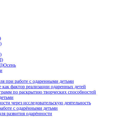
)
)
)
I)
II)Осень
ии
ля при работе с одаренными детьми
 как фактор реализации одаренных детей
грамм по раскрытию творческих способностей
детьми
ности через исследовательскую деятельность
работе с одарёнными детьми
для развития одарённости