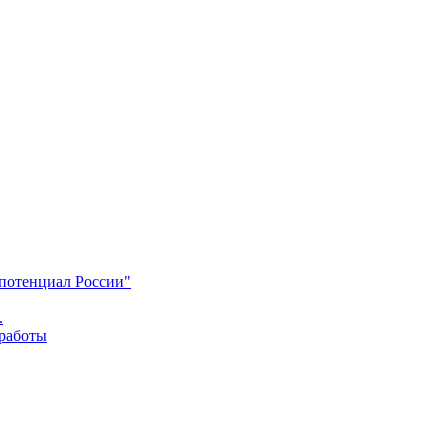
 потенциал России"
.
 работы