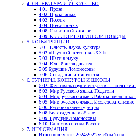
4. ЛИТЕРАТУРА И ИСКУССТВО
4.01. Проза
4.02. Проза юных
4.03. Поэзия
4.04. Поэзия юных
4.08. Старинный каталог
4.09. К 75-ЛЕТИЮ ВЕЛИКОЙ ПОБЕДЫ
5. КОНФЕРЕНЦИИ
5.01. Юность, наука, культура
5.02 «Научный потенциал-XXI»
5.03. Шаги в науку
5.04. Юный исследователь
5.05 Будущие Ломоносовы
5.06. Созидание и творчество
6. ТУРНИРЫ, КОНКУРСЫ И ШКОЛЫ
6.02. Фестиваль наук и искусств "Творческий
6.03. Мир Русского языка. Педагоги
6.04. Мир русского языка. Работы школьников
6.05. Мир русского языка. Исследовательские
6.06. Региональные турниры
6.08 Восхождение к образу
6.09. Будущие Ломоносовы
6.10. Единство и сила России
7. ИНФОРМАЦИЯ
Итоги конкурсов 2024/2025 учебный год