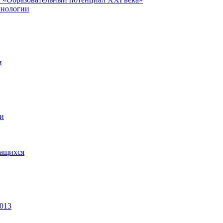
хнологии
и
ии
чащихся
2013