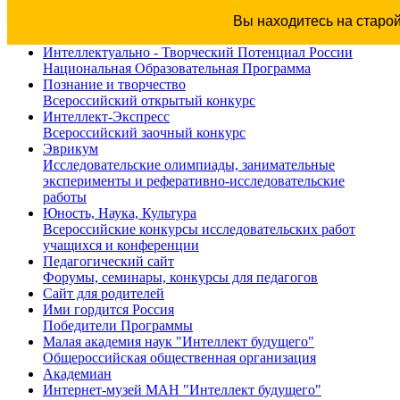
Вы находитесь на старо
Интеллектуально - Творческий Потенциал России
Национальная Образовательная Программа
Познание и творчество
Всероссийский открытый конкурс
Интеллект-Экспресс
Всероссийский заочный конкурс
Эврикум
Исследовательские олимпиады, занимательные
эксперименты и реферативно-исследовательские
работы
Юность, Наука, Культура
Всероссийские конкурсы исследовательских работ
учащихся и конференции
Педагогический сайт
Форумы, семинары, конкурсы для педагогов
Сайт для родителей
Ими гордится Россия
Победители Программы
Малая академия наук "Интеллект будущего"
Общероссийская общественная организация
Академиан
Интернет-музей МАН "Интеллект будущего"