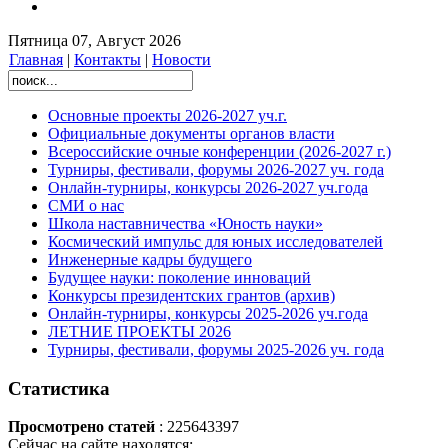
Пятница 07, Август 2026
Главная
|
Контакты
|
Новости
Основные проекты 2026-2027 уч.г.
Официальные документы органов власти
Всероссийские очные конференции (2026-2027 г.)
Турниры, фестивали, форумы 2026-2027 уч. года
Онлайн-турниры, конкурсы 2026-2027 уч.года
СМИ о нас
Школа наставничества «Юность науки»
Космический импульс для юных исследователей
Инженерные кадры будущего
Будущее науки: поколение инноваций
Конкурсы президентских грантов (архив)
Онлайн-турниры, конкурсы 2025-2026 уч.года
ЛЕТНИЕ ПРОЕКТЫ 2026
Турниры, фестивали, форумы 2025-2026 уч. года
Статистика
Просмотрено статей
: 225643397
Сейчас на сайте находятся: