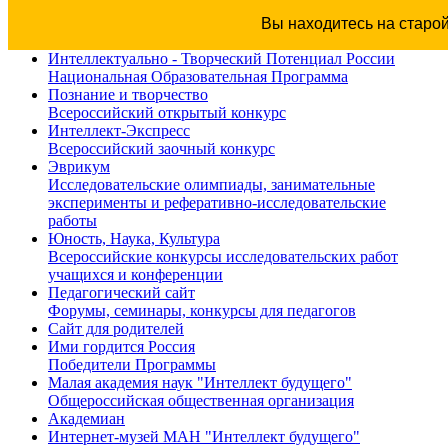
Вы находитесь на старо
Интеллектуально - Творческий Потенциал России
Национальная Образовательная Программа
Познание и творчество
Всероссийский открытый конкурс
Интеллект-Экспресс
Всероссийский заочный конкурс
Эврикум
Исследовательские олимпиады, занимательные
эксперименты и реферативно-исследовательские
работы
Юность, Наука, Культура
Всероссийские конкурсы исследовательских работ
учащихся и конференции
Педагогический сайт
Форумы, семинары, конкурсы для педагогов
Сайт для родителей
Ими гордится Россия
Победители Программы
Малая академия наук "Интеллект будущего"
Общероссийская общественная организация
Академиан
Интернет-музей МАН "Интеллект будущего"