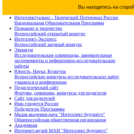
Вы находитесь на старо
Интеллектуально - Творческий Потенциал России
Национальная Образовательная Программа
Познание и творчество
Всероссийский открытый конкурс
Интеллект-Экспресс
Всероссийский заочный конкурс
Эврикум
Исследовательские олимпиады, занимательные
эксперименты и реферативно-исследовательские
работы
Юность, Наука, Культура
Всероссийские конкурсы исследовательских работ
учащихся и конференции
Педагогический сайт
Форумы, семинары, конкурсы для педагогов
Сайт для родителей
Ими гордится Россия
Победители Программы
Малая академия наук "Интеллект будущего"
Общероссийская общественная организация
Академиан
Интернет-музей МАН "Интеллект будущего"