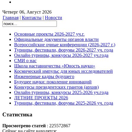
Четверг 06, Август 2026
Главная
|
Контакты
|
Новости
Основные проекты 2026-2027 уч.г.
Официальные документы органов власти
Всероссийские очные конференции (2026-2027 г.)
Турниры, фестивали, форумы 2026-2027 уч. года
Онлайн-турниры, конкурсы 2026-2027 уч.года
СМИ о нас
Школа наставничества «Юность науки»
Космический импульс для юных исследователей
Инженерные кадры будущего
Будущее науки: поколение инноваций
Конкурсы президентских грантов (архив)
Онлайн-турниры, конкурсы 2025-2026 уч.года
ЛЕТНИЕ ПРОЕКТЫ 2026
Турниры, фестивали, форумы 2025-2026 уч. года
Статистика
Просмотрено статей
: 225572867
Сейчас на сайте находятся: