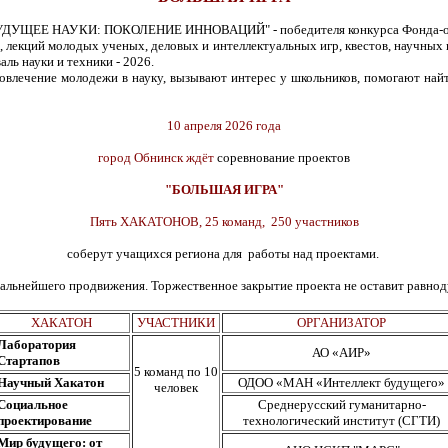
а "БУДУЩЕЕ НАУКИ: ПОКОЛЕНИЕ ИННОВАЦИЙ" - победителя конкурса Фонда-опе
, лекций молодых ученых, деловых и интеллектуальных игр, квестов, научных 
ь науки и техники - 2026.
лечение молодежи в науку, вызывают интерес у школьников, помогают найт
10 апреля 2026 года
город Обнинск ждёт
соревнование проектов
"БОЛЬШАЯ ИГРА"
Пять ХАКАТОНОВ, 25 команд, 250 участников
соберут учащихся региона для работы над проектами.
альнейшего продвижения. Торжественное закрытие проекта не оставит равнод
ХАКАТОН
УЧАСТНИКИ
ОРГАНИЗАТОР
Лаборатория
АО «АИР»
Стартапов
5 команд по 10
Научный Хакатон
ОДОО «МАН «Интеллект будущего»
человек
Социальное
Среднерусский гуманитарно-
проектирование
технологический институт (СГТИ)
Мир будущего: от