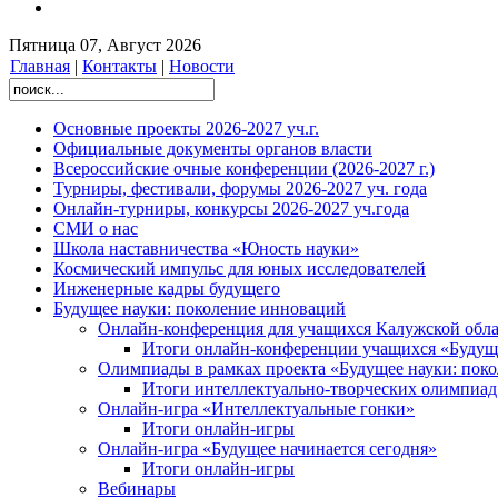
Предприятия
региона
Пятница 07, Август 2026
готовы
Главная
|
Контакты
|
Новости
принять
лучшие
работы
для
Основные проекты 2026-2027 уч.г.
дальнейшего
Официальные документы органов власти
продвижения.
Всероссийские очные конференции (2026-2027 г.)
Торжественное
Турниры, фестивали, форумы 2026-2027 уч. года
закрытие
Онлайн-турниры, конкурсы 2026-2027 уч.года
проекта
СМИ о нас
не
оставит
Школа наставничества «Юность науки»
равнодушным
Космический импульс для юных исследователей
участников,
Инженерные кадры будущего
организаторов,
Будущее науки: поколение инноваций
жителей
Онлайн-конференция для учащихся Калужской обл
нашего
Итоги онлайн-конференции учащихся «Буду
города.
Олимпиады в рамках проекта «Будущее науки: пок
Итоги интеллектуально-творческих олимпиад
Онлайн-игра «Интеллектуальные гонки»
Итоги онлайн-игры
Онлайн-игра «Будущее начинается сегодня»
Итоги онлайн-игры
Вебинары