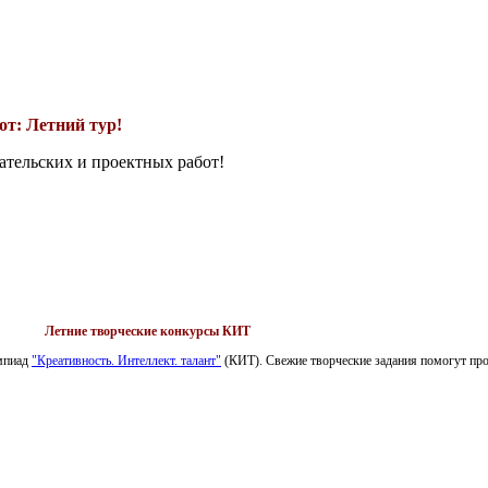
т: Летний тур!
ательских и проектных работ!
Летние творческие конкурсы КИТ
импиад
"Креативность. Интеллект. талант"
(КИТ). Свежие творческие задания помогут пров