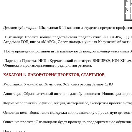
4.
5.
Целевая аудитория:
Школьники 8-11 классов и студенты среднего професс
В команду Проекта вошли представители предприятий: АО «АИР», ОДОО
Академии ТОП, школа «МАРС», Совет молодых ученых Калужской области
После проведения Большой игры планируются поездки команд-участников Ха
Партнеры Проекта: НИЦ «Курчатовский институт» ВНИИРАЭ, НИФХИ им.
Обнинска и производственные предприятия региона.
ХАКАТОН 1. ЛАБОРАТОРИЯ ПРОЕКТОВ, СТАРТАПОВ
Участники: 5 команд по 10 человек 8-11 классов, студентов СПО
Аннотация: Образовательный интенсив для обучающихся "Инновации в прое
Форма мероприятий: офлайн, лекции, мастер-класс, экспертиза проектов/ста
Основная цель: Вовлечение молодежи в инновационную проектную деятельн
Описание проекта: С командами будет проведено предварительное обучение: 
План проекта: