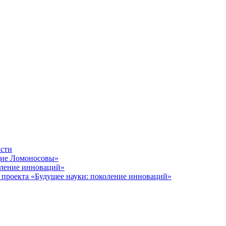
асти
щие Ломоносовы»
оление инноваций»
 проекта «Будущее науки: поколение инноваций»