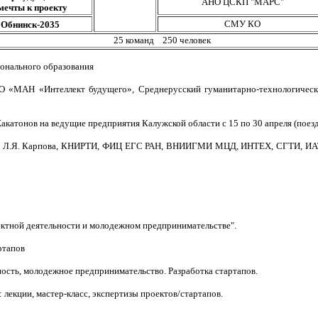
АНО ЦСКП "МАРС"
мечты к проекту
СМУ КО
Обнинск-2035
25 команд 250 человек
ионального образования
 «МАН «Интеллект будущего», Среднерусский гуманитарно-технологическ
.
катонов на ведущие предприятия Калужской области с 15 по 30 апреля (поезд
 Л.Я. Карпова, КНИРТИ, ФИЦ ЕГС РАН, ВНИИГМИ МЦД, ИНТЕХ, СГТИ, ИАТЭ
ктной деятельности и молодежном предпринимательстве".
ртапов
ость, молодежное предпринимательство. Разработка стартапов.
лекции, мастер-класс, экспертизы проектов/стартапов.