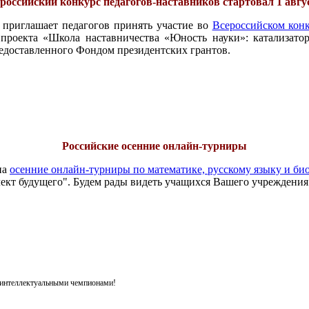
российский конкурс педагогов-наставников стартовал 1 авгу
 приглашает педагогов принять участие во
Всероссийском конк
проекта «Школа наставничества «Юность науки»: катализатор
едоставленного Фондом президентских грантов.
Российские осенние онлайн-турниры
на
осенние онлайн-турниры по математике, русскому языку и би
ект будущего". Будем рады видеть учащихся Вашего учреждения
я интеллектуальными чемпионами!