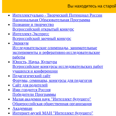
апреля
Вы находитесь на старо
2026
года
Интеллектуально - Творческий Потенциал России
Национальная Образовательная Программа
город
Познание и творчество
Обнинск
ждёт
Всероссийский открытый конкурс
соревнование
Интеллект-Экспресс
проектов
Всероссийский заочный конкурс
Эврикум
"БОЛЬШАЯ
Исследовательские олимпиады, занимательные
ИГРА"
эксперименты и реферативно-исследовательские
работы
Пять
Юность, Наука, Культура
ХАКАТОНОВ,
25
Всероссийские конкурсы исследовательских работ
команд,
учащихся и конференции
250
Педагогический сайт
участников
Форумы, семинары, конкурсы для педагогов
Сайт для родителей
соберут
Ими гордится Россия
учащихся
Победители Программы
региона
Малая академия наук "Интеллект будущего"
для
работы
Общероссийская общественная организация
над
Академиан
проектами.
Интернет-музей МАН "Интеллект будущего"