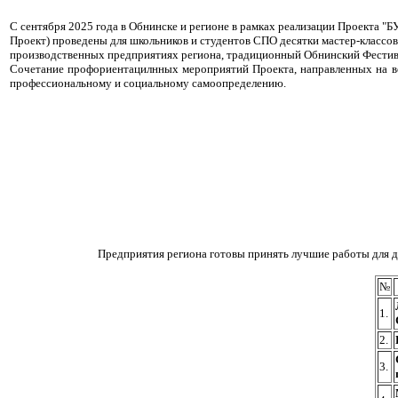
С сентября 2025 года в Обнинске и регионе в рамках реализации Проект
Проект) проведены для школьников и студентов СПО десятки мастер-классов
производственных предприятиях региона, традиционный Обнинский Фестивал
Сочетание профориентацилнных мероприятий Проекта, направленных на вов
профессиональному и социальному самоопределению.
Предприятия региона готовы принять лучшие работы для д
№
1.
2.
3.