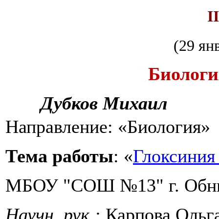
I
(29 янв
Биологи
Дубков Михаил
Направление: «Биология»
Тема работы
: «
Глоксиния 
МБОУ "СОШ №13" г. Обн
Научн. рук.:
Карпова Ольг